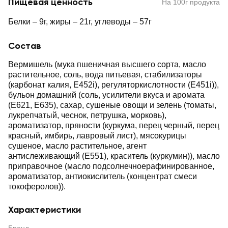
Пищевая ценность
На 100г продукта
Белки – 9г, жиры – 21г, углеводы – 57г
Состав
Вермишель (мука пшеничная высшего сорта, масло
растительное, соль, вода питьевая, стабилизаторы
(карбонат калия, Е452i), регуляторкислотности (Е451i)),
бульон домашний (соль, усилители вкуса и аромата
(Е621, Е635), сахар, сушеные овощи и зелень (томаты,
лукрепчатый, чеснок, петрушка, морковь),
ароматизатор, пряности (куркума, перец черный, перец
красный, имбирь, лавровый лист), мясокурицы
сушеное, масло растительное, агент
антислеживающий (Е551), краситель (куркумин)), масло
приправочное (масло подсолнечноерафинированное,
ароматизатор, антиокислитель (концентрат смеси
токоферолов)).
Характеристики