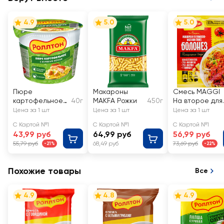
4.9
5.0
5.0
Пюре
Макароны
Смесь MAGGI
картофельное
40г
MAKFA Рожки
450г
На второе для
РОЛЛТОН с
макарон в
Цена за 1 шт
Цена за 1 шт
Цена за 1 шт
куриным вкусом
соусе
С Картой №1
С Картой №1
С Картой №1
Болоньезе
43,99 руб
64,99 руб
56,99 руб
55,79 руб
68,49 руб
73,69 руб
-21%
-22%
Похожие товары
Все
4.9
4.8
4.9