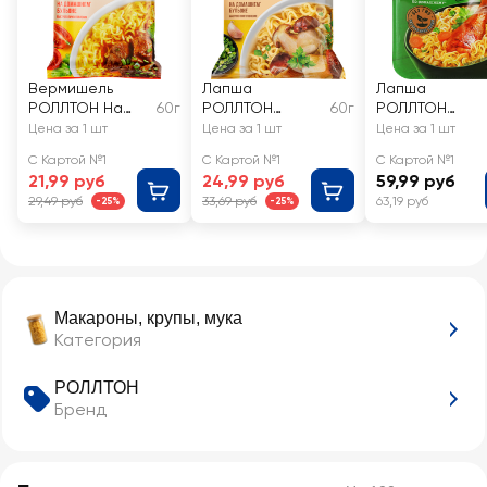
Вермишель
Лапша
Лапша
РОЛЛТОН На
60г
РОЛЛТОН
60г
РОЛЛТОН
домашнем
Вермишель с
куриная По-
Цена за 1 шт
Цена за 1 шт
Цена за 1 шт
бульоне с
белыми грибами
домашнему
С Картой №1
С Картой №1
С Картой №1
говядиной
21,99 руб
24,99 руб
59,99 руб
29,49 руб
33,69 руб
63,19 руб
-25%
-25%
Макароны, крупы, мука
Категория
РОЛЛТОН
Бренд