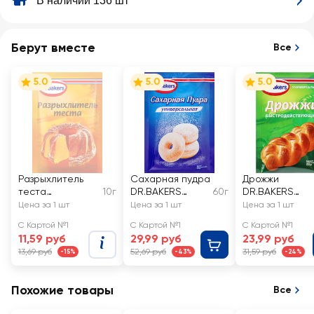
В наличии 136 шт
Берут вместе
Все
5.0
5.0
5.0
Разрыхлитель
Сахарная пудра
Дрожжи
теста
10г
DR.BAKERS
60г
DR.BAKERS
DR.BAKERS
универсальная
быстродейств
Цена за 1 шт
Цена за 1 шт
Цена за 1 шт
щие
С Картой №1
С Картой №1
С Картой №1
11,59 руб
29,99 руб
23,99 руб
13,69 руб
52,69 руб
31,59 руб
-15%
-43%
-24%
Похожие товары
Все