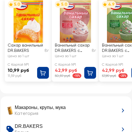
5.0
5.0
4.9
Сахар ванильный
Ванильный сахар
Ванильный са
DR.BAKERS
8г
DR.BAKERS с
8г
DR.BAKERS с
розовым
зеленым
Цена за 1 шт
Цена за 1 шт
Цена за 1 шт
красителем
красителем
С Картой №1
С Картой №1
С Картой №1
10,99 руб
42,99 руб
42,99 руб
11,59 руб
50,59 руб
57,89 руб
-15%
-25%
Макароны, крупы, мука
Категория
DR.BAKERS