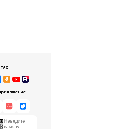
етях
приложение
Наведите
камеру