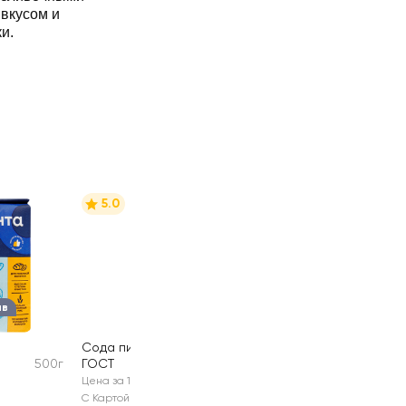
вкусом и
ки.
5.0
ыв
Сода пищевая
500г
ГОСТ
500г
Цена за 1 шт
С Картой №1