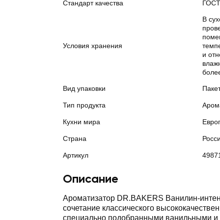
Стандарт качества
ГОС
В су
пров
поме
Условия хранения
темп
и от
влажн
боле
Вид упаковки
Паке
Тип продукта
Аром
Кухни мира
Евро
Страна
Росс
Артикул
4987
Описание
Ароматизатор DR.BAKERS Ванилин-интен
сочетание классического высококачественного ванилина со
специально подобранными ванильными и сливочными