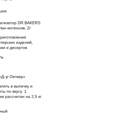
шок
атизатор DR.BAKERS
ин-интенсив, 2г
приготовления
терских изделий,
чки и десертов
ль
«Д–р Оеткер»
лять в выпечку и
ты по вкусу. 1
ик рассчитан на 2,5 кг
ный