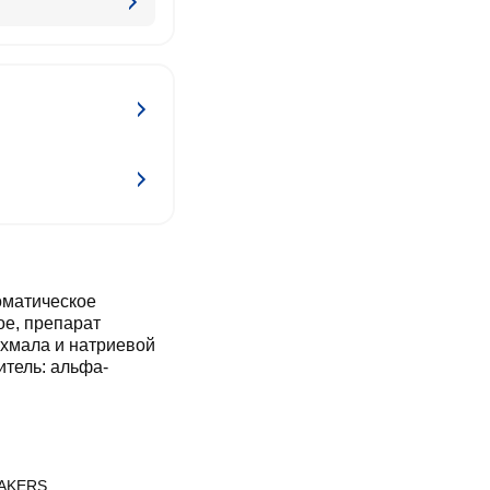
оматическое
ое, препарат
ахмала и натриевой
итель: альфа-
AKERS