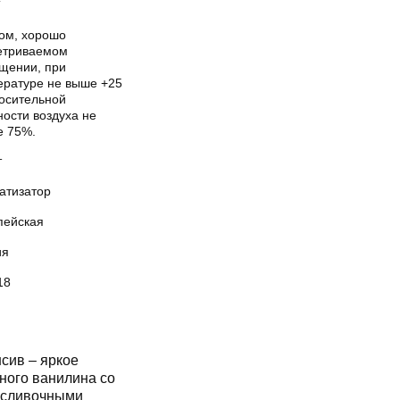
Т
хом, хорошо
етриваемом
щении, при
ературе не выше +25
носительной
ости воздуха не
е 75%.
т
атизатор
пейская
ия
18
сив – яркое