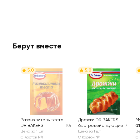
Берут вместе
5.0
5.0
Разрыхлитель теста
Дрожжи DR.BAKERS
М
DR.BAKERS
10г
быстродействующие
7г
Ф
Ш
Цена за 1 шт
Цена за 1 шт
Це
х
С Картой №1
С Картой №1
С 