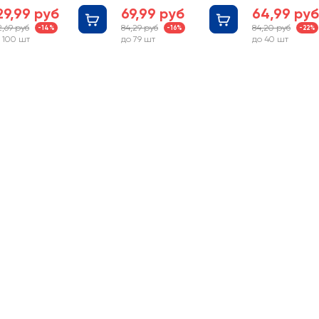
орт экстра ГОСТ
29,99 руб
69,99 руб
64,99 руб
2,69 руб
84,29 руб
84,20 руб
-14%
-16%
-22%
 100 шт
до 79 шт
до 40 шт