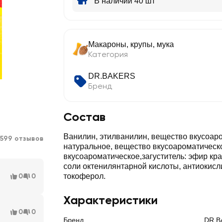
В наличии 40 шт
Макароны, крупы, мука
Категория
DR.BAKERS
Бренд
Состав
Ванилин, этилванилин, вещество вкусоар
599 отзывов
натуральное, вещество вкусоароматическ
вкусоароматическое,загуститель: эфир кр
соли октенилянтарной кислоты, антиокисл
0
0
токоферол.
Характеристики
0
0
Бренд
DR.B