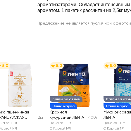
ароматизаторами. Обладает интенсивным 
ароматом. 1 пакетик рассчитан на 2,5кг му
Предложение не является публичной офертой
5.0
5.0
5.0
Баллы за отзыв
Баллы за отз
Наша марка
Наша марка
ука пшеничная
Крахмал
Мука рисовая
РАНЦУЗСКАЯ
2кг
кукурузный ЛЕНТА
400г
ЛЕНТА
ТУЧКА
на за 1 шт
Цена за 1 шт
Цена за 1 шт
лебопекарная
Картой №1
С Картой №1
С Картой №1