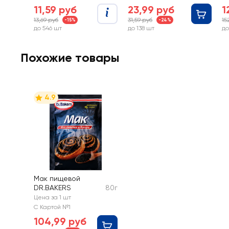
с
11,59 руб
23,99 руб
1
13,69 руб
31,59 руб
15
-15%
-24%
до 546 шт
до 138 шт
до
Похожие товары
4.9
Мак пищевой
DR.BAKERS
80г
Цена за 1 шт
С Картой №1
104,99 руб