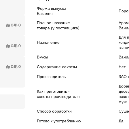
Форма выпуска
Поро
Бакалея
Полное название
Аром
0
0
товара (у поставщика)
Ванил
Для 
Назначение
конди
0
0
выпе
Вкусы
Вани
0
0
Содержание лактозы
Нет
Производитель
ЗАО 
Добав
Как приготовить -
десер
советы производителя
пакет
муки.
Способ обработки
Суше
Готово к употреблению
Да