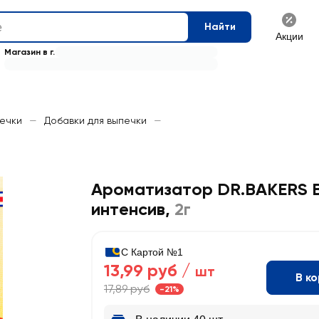
Найти
Акции
Магазин в г.
печки
—
Добавки для выпечки
—
Ароматизатор DR.BAKERS 
интенсив
,
2г
С Картой №1
13,99 руб /
шт
В к
17,89 руб
-21%