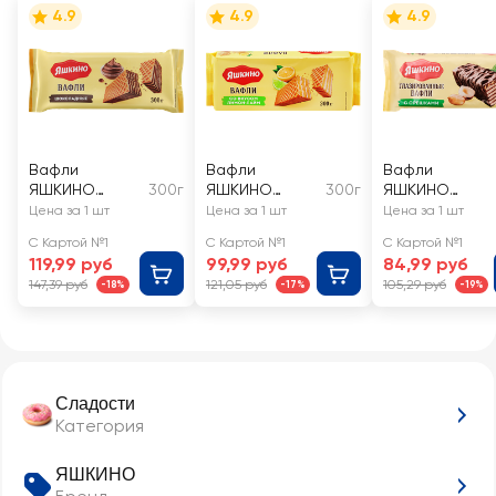
4.9
4.9
4.9
Вафли
Вафли
Вафли
ЯШКИНО
300г
ЯШКИНО
300г
ЯШКИНО
Шоколадные
Лимон-лайм
Глазированны
Цена за 1 шт
Цена за 1 шт
Цена за 1 шт
с орешками
С Картой №1
С Картой №1
С Картой №1
119,99 руб
99,99 руб
84,99 руб
147,39 руб
121,05 руб
105,29 руб
-18%
-17%
-19%
Сладости
Категория
ЯШКИНО