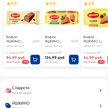
4.9
4.8
4.9
Вафли
Вафли
Вафли
ЯШКИНО
200г
ЯШКИНО
300г
ЯШКИНО с
глазированные
Ореховые
халвой
Цена за 1 шт
Цена за 1 шт
Цена за 1 шт
С Картой №1
С Картой №1
С Картой №1
84,99 руб
124,99 руб
64,99 руб
105,29 руб
131,59 руб
94,79 руб
-19%
-31%
Сладости
Категория
ЯШКИНО