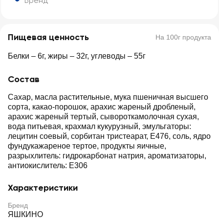
Бренд
Пищевая ценность
На 100г продукта
Белки – 6г, жиры – 32г, углеводы – 55г
Состав
Сахар, масла растительные, мука пшеничная высшего
сорта, какао-порошок, арахис жареный дробленый,
арахис жареный тертый, сывороткамолочная сухая,
вода питьевая, крахмал кукурузный, эмульгаторы:
лецитин соевый, сорбитан тристеарат, Е476, соль, ядро
фундукажареное тертое, продукты яичные,
разрыхлитель: гидрокарбонат натрия, ароматизаторы,
антиокислитель: Е306
Характеристики
Бренд
ЯШКИНО