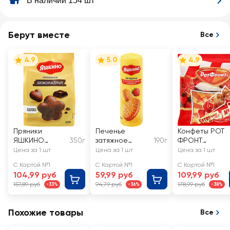
В наличии 154 шт
Берут вместе
Все
4.9
5.0
4.9
Пряники
Печенье
Конфеты РОТ
ЯШКИНО
350г
затяжное
190г
ФРОНТ
Шоколадные
ЯШКИНО с
Батончики
Цена за 1 шт
Цена за 1 шт
Цена за 1 шт
клубничным
неглазирован
С Картой №1
С Картой №1
С Картой №1
кремом
ые
104,99 руб
59,99 руб
109,99 руб
157,89 руб
94,79 руб
178,99 руб
-33%
-36%
-38%
Похожие товары
Все