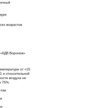
ичный
зури
сех возрастов
«КДВ Воронеж»
температуре от +15
1 и относительной
ости воздуха не
е 75%.
-пак
и
ия