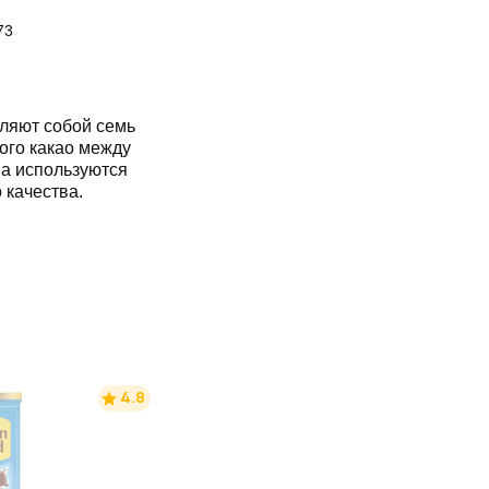
73
яют собой семь
ого какао между
ва используются
 качества.
4.8