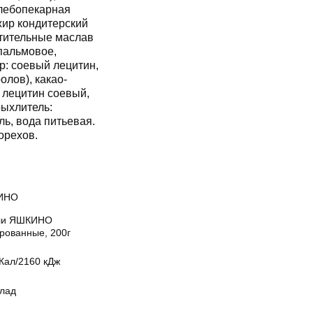
лебопекарная
жир кондитерский
тительные маслав
пальмовое,
р: соевый лецитин,
лов), какао-
 лецитин соевый,
рыхлитель:
ь, вода питьевая.
орехов.
ИНО
ли ЯШКИНО
ированные, 200г
Кал/2160 кДж
лад