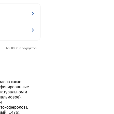
На 100г продукта
масла какао
рафинированные
натуральном и
пальмовое),
н
 токоферолов),
ый, Е476),