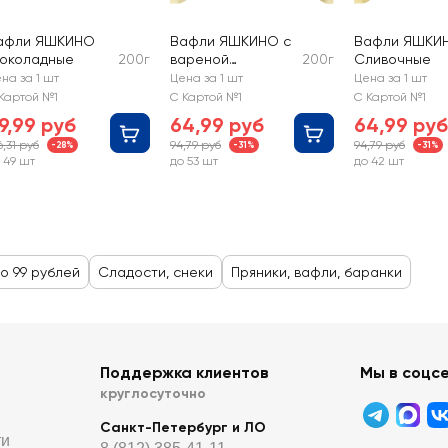
афли ЯШКИНО
Вафли ЯШКИНО с
Вафли ЯШКИ
околадные
200г
вареной
200г
Сливочные
сгущенкой
на за 1 шт
Цена за 1 шт
Цена за 1 шт
Картой №1
С Картой №1
С Картой №1
9,99 руб
64,99 руб
64,99 руб
6,31 руб
94,79 руб
94,79 руб
-28%
-31%
-31%
 49 шт
до 53 шт
до 42 шт
о 99 рублей
Сладости, снеки
Пряники, вафли, баранки
Поддержка клиентов
Мы в соцс
круглосуточно
Санкт-Петербург и ЛО
ти