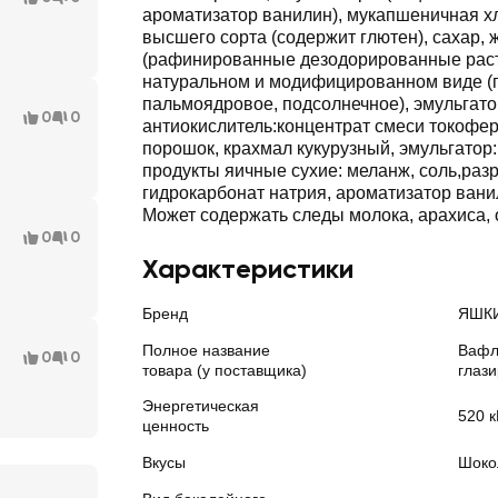
ароматизатор ванилин), мукапшеничная х
высшего сорта (содержит глютен), сахар, 
(рафинированные дезодорированные рас
натуральном и модифицированном виде (
пальмоядровое, подсолнечное), эмульгато
0
0
антиокислитель:концентрат смеси токоферо
порошок, крахмал кукурузный, эмульгатор:
продукты яичные сухие: меланж, соль,раз
гидрокарбонат натрия, ароматизатор ванил
Может содержать следы молока, арахиса, 
0
0
Характеристики
Бренд
ЯШК
Полное название
Ваф
0
0
товара (у поставщика)
глаз
Энергетическая
520 к
ценность
Вкусы
Шоко