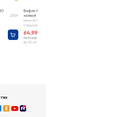
НО
Вафли ЯШКИНО с
200г
халвой
200г
Цена за 1 шт
С Картой №1
64,99 руб
94,79 руб
-31%
до 20 шт
етях