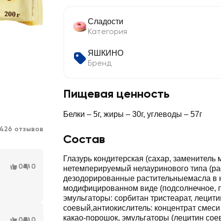
Сладости
Категория
ЯШКИНО
Бренд
Пищевая ценность
Белки – 5г, жиры – 30г, углеводы – 57г
426 отзывов
Состав
Глазурь кондитерская (сахар, заменитель 
0
0
нетемперируемый нелауринового типа (
дезодорированные растительныемасла в 
модифицированном виде (подсолнечное, 
эмульгаторы: сорбитан тристеарат, лецити
соевый,антиокислитель: концентрат смеси
какао-порошок, эмульгаторы (лецитин соев
0
0