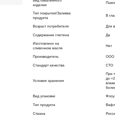
Вид бакалейного
Пшен
изделия
Тип покрытия/Заливка
В гла
продукта
Возраст потребителя
Для в
Содержание глютена
Да
Изготовлено на
Нет
сливочном масле
Производитель
ООО 
Стандарт качества
СТО
При 
до +2
Условия хранения
влажн
боле
Вид упаковки
Флоу
Тип продукта
Вафл
Страна
Росс