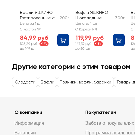
Вафли ЯШКИНО
Вафли ЯШКИНО
В
Глазированные с
200г
Шоколадные
300г
Ш
орешками
Цена за 1 шт
Цена за 1 шт
Це
С Картой №1
С Картой №1
С 
84,99 руб
119,99 руб
8
105,29 руб
147,39 руб
12
-19%
-18%
до 149 шт
до 50 шт
до
Другие категории с этим товаром
Сладости
Вафли
Пряники, вафли, баранки
Товары д
О компании
Покупателям
Информация
Забота о покупателях
Вакансии
Программа лояльнос