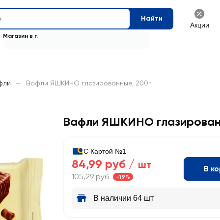
Найти
Акции
Магазин в г.
фли
—
Вафли ЯШКИНО глазированные, 200г
Вафли ЯШКИНО глазирова
С Картой №1
84,99 руб /
шт
В к
105,29 руб
-19%
В наличии 64 шт