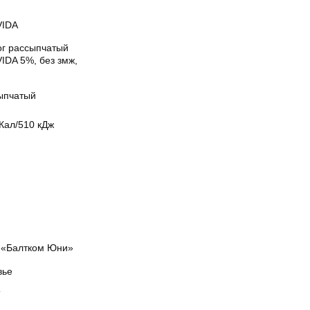
IDA
ог рассыпчатый
IDA 5%, без змж,
ыпчатый
Кал/510 кДж
«Балтком Юни»
вье
Т