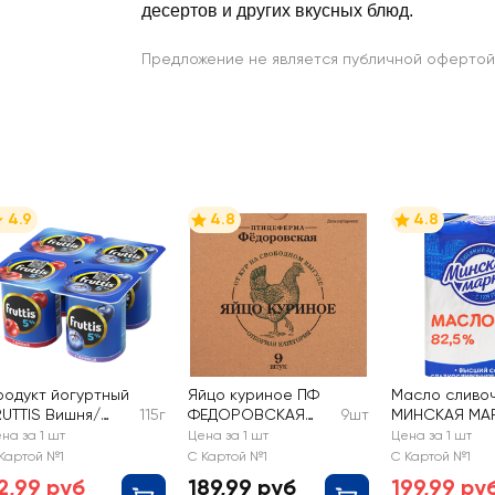
десертов и других вкусных блюд.
Предложение не является публичной офертой
4.9
4.8
4.8
родукт йогуртный
Яйцо куриное ПФ
Масло сливо
RUTTIS Вишня/
115г
ФЕДОРОВСКАЯ
9шт
МИНСКАЯ МА
ерника 5%, без змж
Свободный Выгул
82,5%, без змж
на за 1 шт
Цена за 1 шт
Цена за 1 шт
СО столовое
Картой №1
С Картой №1
С Картой №1
2,99 руб
189,99 руб
199,99 ру