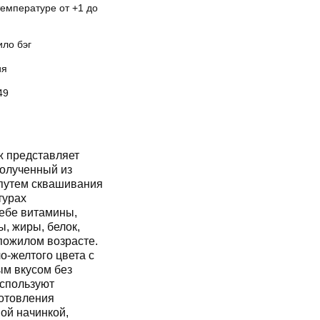
температуре от +1 до
ило бэг
ия
49
ж представляет
полученный из
 путем сквашивания
турах
себе витамины,
, жиры, белок,
пожилом возрасте.
о-желтого цвета с
м вкусом без
используют
готовления
ой начинкой,