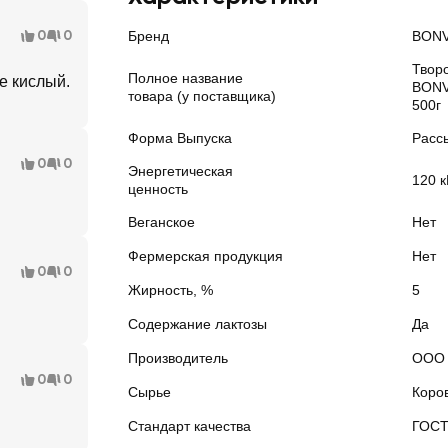
0
0
Бренд
BONV
Твор
Полное название
е кислый.
BONV
товара (у поставщика)
500г
Форма Выпуска
Расс
0
0
Энергетическая
120 к
ценность
Веганское
Нет
Фермерская продукция
Нет
0
0
Жирность, %
5
Содержание лактозы
Да
Производитель
ООО 
0
0
Сырье
Коро
Стандарт качества
ГОС