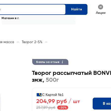
Найти
Акции
Магазин в г.
ая масса
—
Творог 2-5%
—
Баллы за отзыв
Творог рассыпчатый BONVI
змж
,
500г
С Картой №1
204,99 руб /
шт
В к
257,89 руб
-20%