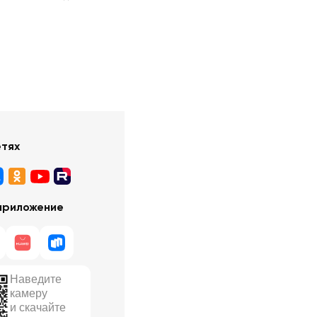
етях
приложение
Наведите
камеру
и скачайте