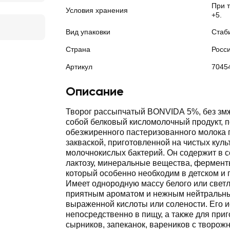
При 
Условия хранения
+5.
Вид упаковки
Стаб
Страна
Росс
Артикул
7045
Описание
Творог рассыпчатый BONVIDA 5%, без зм
собой белковый кисломолочный продукт, 
обезжиренного пастеризованного молока
закваской, приготовленной на чистых куль
молочнокислых бактерий. Он содержит в 
лактозу, минеральные вещества, ферменты
который особенно необходим в детском и 
Имеет однородную массу белого или светл
приятным ароматом и нежным нейтральны
выраженной кислоты или солености. Его 
непосредственно в пищу, а также для при
сырников, запеканок, вареников с творожн