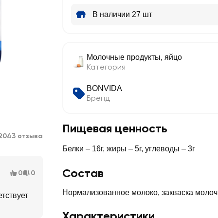
В наличии 27 шт
Молочные продукты, яйцо
Категория
BONVIDA
Бренд
Пищевая ценность
2043 отзыва
Белки – 16г, жиры – 5г, углеводы – 3г
Состав
0
0
Нормализованное молоко, закваска молоч
етствует
Характеристики