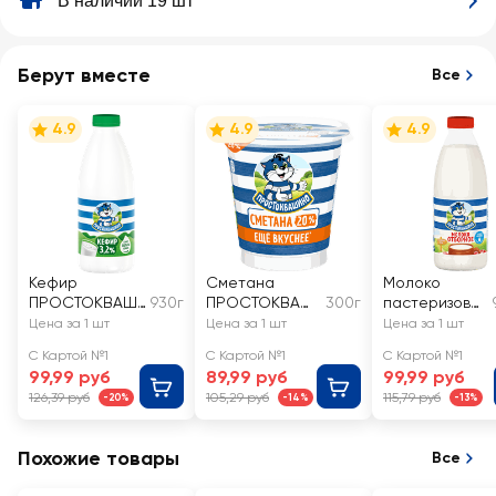
В наличии 19 шт
Берут вместе
Все
4.9
4.9
4.9
Кефир
Сметана
Молоко
ПРОСТОКВАШ
930г
ПРОСТОКВАШ
300г
пастеризова
ИНО 3,2%, без
ИНО 20%, без
нное
Цена за 1 шт
Цена за 1 шт
Цена за 1 шт
змж
змж
ПРОСТОКВА
С Картой №1
С Картой №1
С Картой №1
ШИНО
99,99 руб
89,99 руб
99,99 руб
отборное
126,39 руб
105,29 руб
115,79 руб
-20%
-14%
-13%
3,4–4,5%, без
змж
Похожие товары
Все