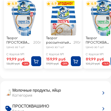
4.9
4.9
4.9
Творог
Творог
Творог
ПРОСТОКВАШ
200г
рассыпчатый
290г
ПРОСТОКВАШ
ИНО 5%, без
ПРОСТОКВАШ
ИНО 2%, без
Цена за 1 шт
Цена за 1 шт
Цена за 1 шт
змж
ИНО 9%, без
змж
С Картой №1
С Картой №1
С Картой №1
змж
99,99 руб
159,99 руб
89,99 руб
136,89 руб
199,99 руб
105,29 руб
-26%
-20%
-14%
Молочные продукты, яйцо
Категория
ПРОСТОКВАШИНО