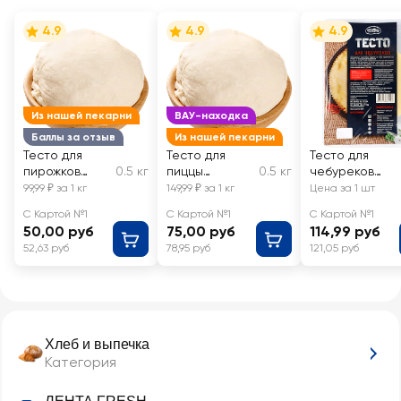
4.9
4.9
4.9
Из нашей пекарни
ВАУ-находка
Баллы за отзыв
Из нашей пекарни
Тесто для
Тесто для
Тесто для
пирожков
0.5 кг
пиццы
0.5 кг
чебуреков
охлажденное
охлажденное
ТЕСТОВ
99,99 ₽ за 1 кг
149,99 ₽ за 1 кг
Цена за 1 шт
ЛЕНТА FRESH,
ЛЕНТА FRESH,
охлажденное
С Картой №1
С Картой №1
С Картой №1
весовое
весовое
50,00 руб
75,00 руб
114,99 руб
52,63 руб
78,95 руб
121,05 руб
Хлеб и выпечка
Категория