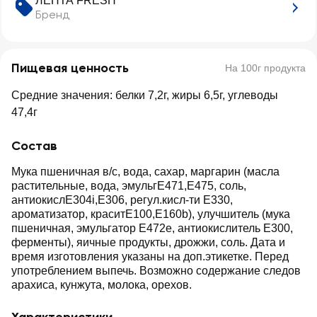
ЛЕНТА FRESH
Бренд
Пищевая ценность
На 100г продукта
Средние значения: белки 7,2г, жиры 6,5г, углеводы
47,4г
Состав
Мука пшеничная в/с, вода, сахар, маргарин (масла
растительные, вода, эмульгЕ471,Е475, соль,
антиокислЕ304i,Е306, регул.кисл-ти Е330,
ароматизатор, краситЕ100,Е160b), улучшитель (мука
пшеничная, эмульгатор Е472е, антиокислитель Е300,
ферменты), яичные продукты, дрожжи, соль. Дата и
время изготовления указаны на доп.этикетке. Перед
употреблением выпечь. Возможно содержание следов
арахиса, кунжута, молока, орехов.