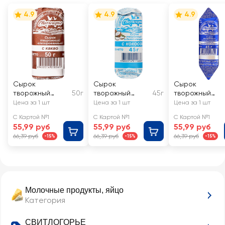
4.9
4.9
4.9
Сырок
Сырок
Сырок
творожный
50г
творожный
45г
творожный
глазированный
глазированный
глазированны
Цена за 1 шт
Цена за 1 шт
Цена за 1 шт
СВИТЛОГОРЬЕ с
СВИТЛОГОРЬЕ с
СВИТЛОГОРЬЕ
С Картой №1
С Картой №1
С Картой №1
какао 26%, без
кокосовой
вареным
55,99 руб
55,99 руб
55,99 руб
змж
стружкой в
сгущенным
66,39 руб
66,39 руб
66,39 руб
-15%
-15%
-15%
белой глазури
молоком 26%,
23%, без змж
без змж
Молочные продукты, яйцо
Категория
СВИТЛОГОРЬЕ