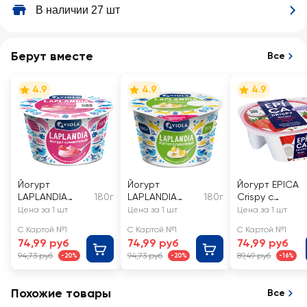
В наличии 27 шт
Берут вместе
Все
4.9
4.9
4.9
Йогурт
Йогурт
Йогурт EPICA
LAPLANDIA
180г
LAPLANDIA
180г
Crispy с
Сливочный с
Сливочный с
клубникой и
Цена за 1 шт
Цена за 1 шт
Цена за 1 шт
малиной и
наполнителем
кокосом 7,3%,
С Картой №1
С Картой №1
С Картой №1
сыром
лимонный
без змж
74,99 руб
74,99 руб
74,99 руб
маскарпоне
пирог 7,1%, без
94,73 руб
94,73 руб
89,49 руб
-20%
-20%
-16%
7,2%, без змж
змж
Похожие товары
Все