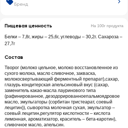
Бренд
Пищевая ценность
На 100г продукта
Белки – 7,8г, жиры – 25,6г, углеводы – 30,2г. Сахароза –
27,7г
Состав
Творог (молоко цельное, молоко восстановленное из
сухого молока, масло сливочное, закваска,
молокосвертывающий ферментный препарат),сахар,
глазурь кондитерская апельсиновый вкус (сахар,
заменитель какао-масла лауринового типа
(рафинированное, дезодорированноепальмоядровое
масло, эмульгаторы (сорбитан тристеарат, соевый
лецитин)), сыворотка молочная сухая, эмульгатор –
соевый лецитин,регулятор кислотности – кислота
лимонная, ароматизатор, краситель – бета-каротин),
сливочное масло, апельсин.