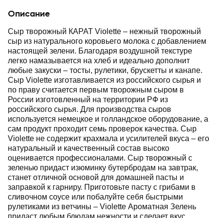
Описание
Сыр творожный КАРАТ Violette ‒ нежный творожный
сыр из натурального коровьего молока с добавлением
настоящей зелени. Благодаря воздушной текстуре
легко намазывается на хлеб и идеально дополнит
любые закуски ‒ тосты, рулетики, брускетты и канапе.
Сыр Violette изготавливается из российского сырья и
по праву считается первым творожным сыром в
России изготовленный на территории РФ из
российского сырья. Для производства сыров
используется немецкое и голландское оборудование, а
сам продукт проходит семь проверок качества. Сыр
Violette не содержит крахмала и усилителей вкуса ‒ его
натуральный и качественный состав высоко
оценивается профессионалами. Сыр творожный с
зеленью придаст изюминку бутербродам на завтрак,
станет отличной основой для домашней пасты и
заправкой к гарниру. Приготовьте пасту с грибами в
сливочном соусе или побалуйте себя быстрыми
рулетиками из ветчины ‒ Violette Ароматная Зелень
придаст любым блюдам нежности и сделает вкус