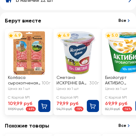
В наличии 12 шт
Берут вместе
Все
4.9
4.9
5.0
Колбаса
Сметана
Биойогурт
сырокопченая
100г
ИСКРЕННЕ ВАШ
300г
АКТИБИО
МЯСНАЯ
15%, без змж
Отруби, злаки
Цена за 1 шт
Цена за 1 шт
Цена за 1 шт
ИСТОРИЯ
2,9%, без змж
С Картой №1
С Картой №1
С Картой №1
Сальчичон и
109,99 руб
79,99 руб
69,99 руб
Тоскана
199,99 руб
94,79 руб
82,19 руб
-45%
-15%
-14%
полусухая,
нарезка
Похожие товары
Все