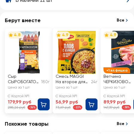
В наличии 12 шт
Берут вместе
Все
4.8
4.9
4.9
+1 эл.фишка
Сыр
Смесь MAGGI
Ветчина
СЫРОБОГАТОВ
180г
На второе для
24г
ЧЕРКИЗОВО
Маасдам 45%,
плова с курицей
ПРЕМИУМ Для
Цена за 1 шт
Цена за 1 шт
Цена за 1 шт
без змж
тостов,
С Картой №1
С Картой №1
С Картой №1
нарезка
179,99 руб
56,99 руб
89,99 руб
285,26 руб
73,69 руб
147,39 руб
-36%
-22%
-38%
Похожие товары
Все