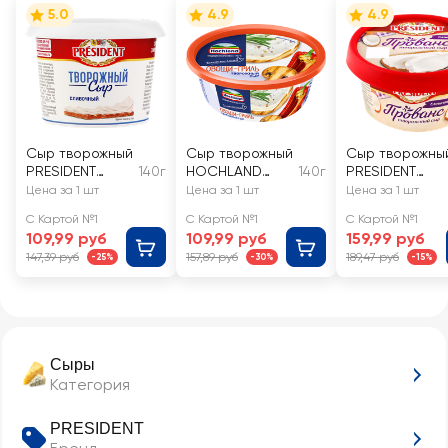
5.0
4.9
4.9
Сыр творожный
Сыр творожный
Сыр творожны
PRESIDENT
140г
HOCHLAND
140г
PRESIDENT
Сливочный, без
Овощи-гриль
Прованс
Цена за 1 шт
Цена за 1 шт
Цена за 1 шт
змж
60%, без змж
сливочный 65%
С Картой №1
С Картой №1
С Картой №1
без змж
109,99 руб
109,99 руб
159,99 руб
147,39 руб
157,89 руб
189,47 руб
-25%
-30%
-15%
Сыры
Категория
PRESIDENT