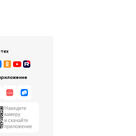
етях
приложение
Наведите
камеру
и скачайте
приложение