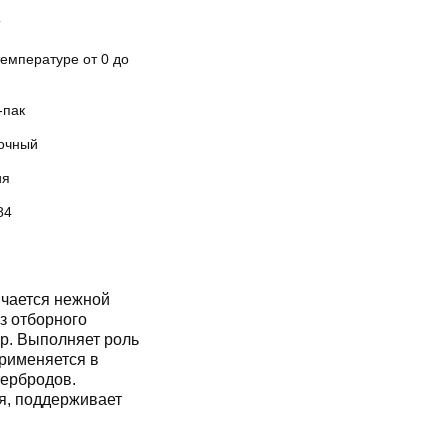
Т
емпературе от 0 до
-пак
очный
ия
84
чается нежной
з отборного
р. Выполняет роль
применяется в
тербродов.
я, поддерживает