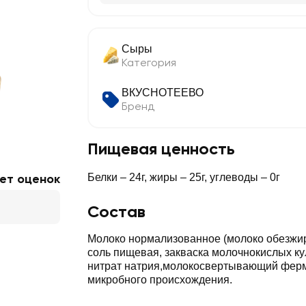
Сыры
Категория
ВКУСНОТЕЕВО
Бренд
Пищевая ценность
ет оценок
Белки – 24г, жиры – 25г, углеводы – 0г
Состав
Молоко нормализованное (молоко обезжир
соль пищевая, закваска молочнокислых кул
нитрат натрия,молокосвертывающий фер
микробного происхождения.