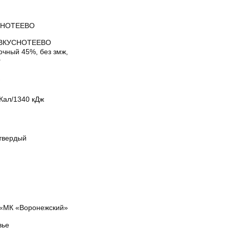
СНОТЕЕВО
 ВКУСНОТЕЕВО
очный 45%, без змж,
г
Кал/1340 кДж
твердый
«МК «Воронежский»
вье