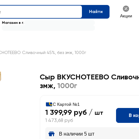
Найти
Акции
Магазин в г.
НОТЕЕВО Сливочный 45%, без змж, 1000г
Сыр ВКУСНОТЕЕВО Сливочн
змж
,
1000г
С Картой №1
1 399,99 руб /
шт
В к
1 473,68 руб
В наличии 5 шт