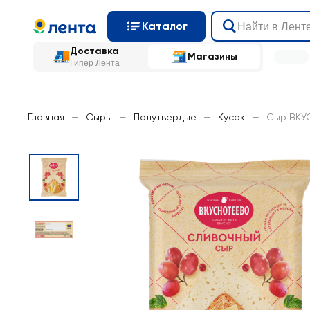
Каталог
Доставка
Магазины
Гипер Лента
Главная
—
Сыры
—
Полутвердые
—
Кусок
—
Сыр ВКУС