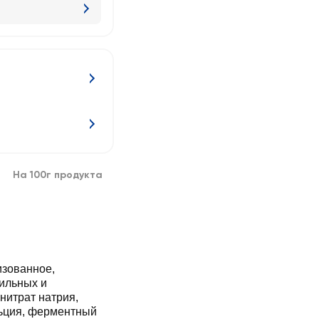
На 100г продукта
изованное,
ильных и
нитрат натрия,
льция, ферментный