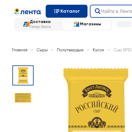
Каталог
Доставка
Магазины
Гипер Лента
Главная
—
Сыры
—
Полутвердые
—
Кусок
—
Сыр БРЕС