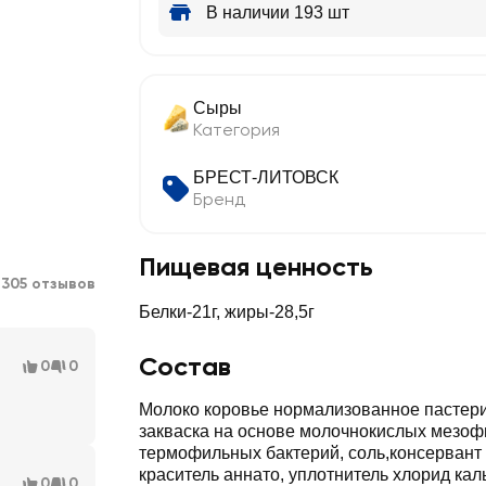
В наличии 193 шт
Сыры
Категория
БРЕСТ-ЛИТОВСК
Бренд
Пищевая ценность
1305 отзывов
Белки-21г, жиры-28,5г
Состав
0
0
Молоко коровье нормализованное пастер
закваска на основе молочнокислых мезоф
термофильных бактерий, соль,консервант 
краситель аннато, уплотнитель хлорид ка
0
0