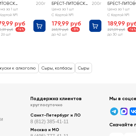
ИТОВСК
200г
БРЕСТ-ЛИТОВСК
200г
БРЕСТ-ЛИТОВ
лассический
Топленое молоко
Финский 45%,
на за 1 шт
Цена за 1 шт
Цена за 1 шт
%, без змж
45%, без змж
змж
Картой №1
С Картой №1
С Картой №1
79,99 руб
179,99 руб
189,99 ру
0,59 руб
263,19 руб
221,09 руб
-14%
-31%
-14%
 26 шт
до 42 шт
до 30 шт
куски к алкоголю
Сыры, колбасы
Сыры
Поддержка клиентов
Мы в соцс
круглосуточно
Санкт-Петербург и ЛО
ти
8 (812) 385-41-11
Скачайте 
Москва и МО