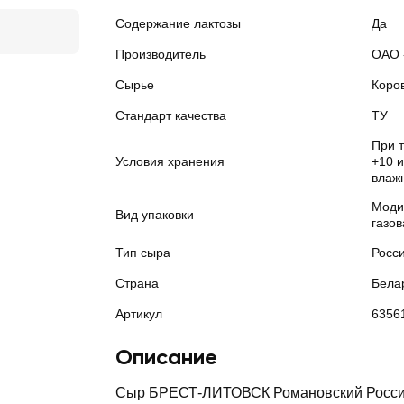
Содержание лактозы
Да
Производитель
ОАО 
Сырье
Коро
Стандарт качества
ТУ
При 
Условия хранения
+10 
влаж
Моди
Вид упаковки
газо
Тип сыра
Росс
Страна
Бела
Артикул
6356
Описание
Сыр БРЕСТ-ЛИТОВСК Романовский Россий