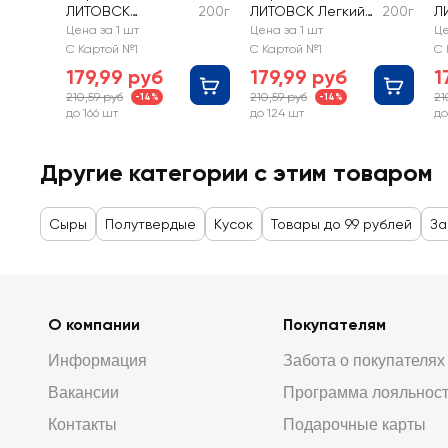
ЛИТОВСК
200г
ЛИТОВСК Легкий
200г
Л
Сливочный 50%,
35%, без змж
К
Цена за 1 шт
Цена за 1 шт
Це
без змж
45
С Картой №1
С Картой №1
С 
179,99 руб
179,99 руб
1
210,59 руб
210,59 руб
21
-14%
-14%
до 166 шт
до 124 шт
до
Другие категории с этим товаром
Сыры
Полутвердые
Кусок
Товары до 99 рублей
За
О компании
Покупателям
Информация
Забота о покупателях
Вакансии
Программа лояльнос
Контакты
Подарочные карты