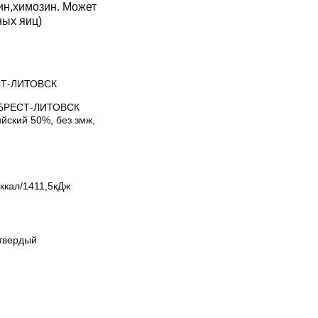
ин,химозин. Может
ных яиц)
Т-ЛИТОВСК
БРЕСТ-ЛИТОВСК
йский 50%, без змж,
ккал/1411,5кДж
твердый