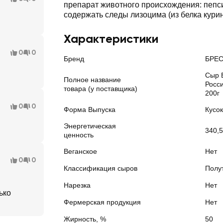
препарат животного происхождения: пепс
содержать следы лизоцима (из белка кури
Характеристики
0
0
Бренд
БРЕС
Сыр 
Полное название
Росси
товара (у поставщика)
200г
0
0
Форма Выпуска
Кусок
Энергетическая
340,5
ценность
Веганское
Нет
0
0
Классификация сыров
Полу
Нарезка
Нет
ько
Фермерская продукция
Нет
Жирность, %
50