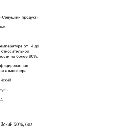
«Савушкин продукт»
вье
температуре от +4 до
и относительной
ности не более 90%.
фицированная
вая атмосфера
ийский
русь
11
ский 50%, без