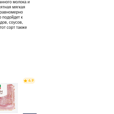
анного молока и
иятная мягкая
 равномерно
 подойдет к
дов, соусов,
от сорт также
4.9