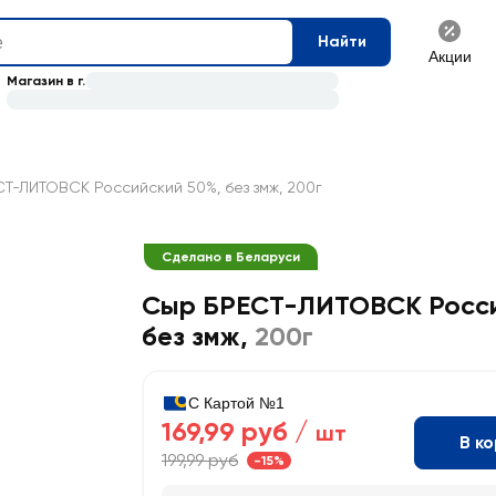
Найти
Акции
Магазин в г.
Т-ЛИТОВСК Российский 50%, без змж, 200г
Сделано в Беларуси
Сыр БРЕСТ-ЛИТОВСК Росси
без змж
,
200г
С Картой №1
169,99 руб /
шт
В к
199,99 руб
-15%