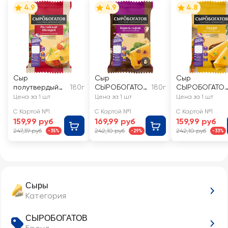
4.9
4.9
4.8
Сыр
Сыр
Сыр
полутвердый
180г
СЫРОБОГАТОВ
180г
СЫРОБОГАТО
СЫРОБОГАТОВ
Король сыров
Гауда 45%, без
Цена за 1 шт
Цена за 1 шт
Цена за 1 шт
Российский
40%, без змж
змж
С Картой №1
С Картой №1
С Картой №1
молодой 45%,
159,99 руб
169,99 руб
159,99 руб
без змж
247,39 руб
242,10 руб
242,10 руб
-35%
-29%
-33%
Сыры
Категория
СЫРОБОГАТОВ