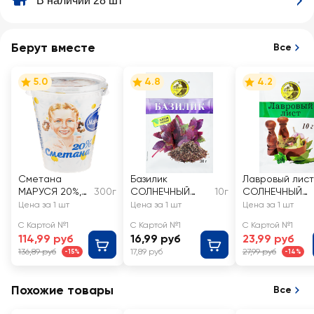
В наличии 28 шт
Берут вместе
Все
5.0
4.8
4.2
Сметана
Базилик
Лавровый лист
МАРУСЯ 20%,
300г
СОЛНЕЧНЫЙ
10г
СОЛНЕЧНЫЙ
без змж
ОСТРОВ
ОСТРОВ
Цена за 1 шт
Цена за 1 шт
Цена за 1 шт
С Картой №1
С Картой №1
С Картой №1
114,99 руб
16,99 руб
23,99 руб
136,89 руб
17,89 руб
27,99 руб
-15%
-14%
Похожие товары
Все