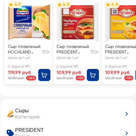
4.9
4.8
4.8
Сыр плавленый
Сыр плавленый
Сыр плавлены
HOCHLAND
150г
PRESIDENT
150г
PRESIDENT
сливочный 45%,
Чизбургер 40%,
Маасдам 40%,
Цена за 1 шт
Цена за 1 шт
Цена за 1 шт
ломтики, без
без змж
без змж
С Картой №1
С Картой №1
С Картой №1
змж
119,99 руб
109,99 руб
109,99 руб
157,89 руб
126,39 руб
126,39 руб
-24%
-12%
-12%
Сыры
Категория
PRESIDENT