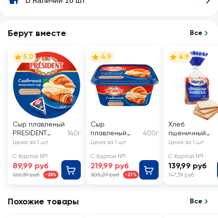
В наличии 16 шт
Берут вместе
Все
5.0
4.9
4.9
Сыр плавленый
Сыр
Хлеб
PRESIDENT
140г
плавленый
400г
пшеничный
Сливочный
PRESIDENT
HARRY'S
Цена за 1 шт
Цена за 1 шт
Цена за 1 шт
45%, без змж
Сливочный
Аmerican
С Картой №1
С Картой №1
С Картой №1
45%, без змж
sandwich
89,99 руб
219,99 руб
139,99 руб
126,39 руб
305,29 руб
147,39 руб
-28%
-27%
Похожие товары
Все