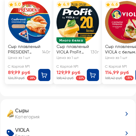
5.0
4.9
4.6
Много белка
Сыр плавленый
Сыр плавленый
Сыр плавлены
PRESIDENT
140г
VIOLA ProFit
130г
VIOLA с белым
Сливочный
Сливочный
грибами 35%,
Цена за 1 шт
Цена за 1 шт
Цена за 1 шт
45%, без змж
высокобелковы
без змж
С Картой №1
С Картой №1
С Картой №1
й, без змж
89,99 руб
129,99 руб
114,99 руб
126,39 руб
168,42 руб
168,42 руб
-28%
-22%
-31%
Сыры
Категория
VIOLA