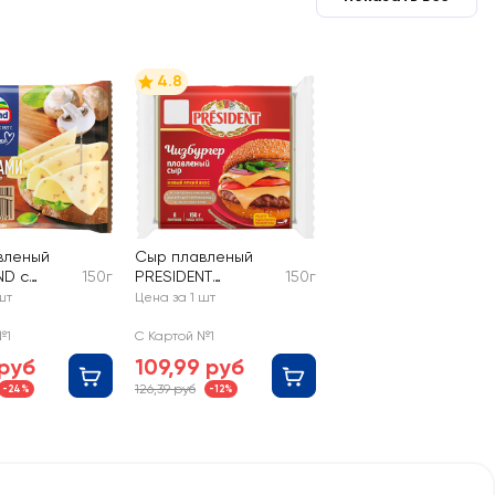
4.8
вленый
Сыр плавленый
D с
150г
PRESIDENT
150г
45%,
Чизбургер 40%, без
шт
Цена за 1 шт
 без змж
змж
№1
С Картой №1
 руб
109,99 руб
126,39 руб
-24%
-12%