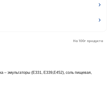
На 100г продукта
а – эмульгаторы (Е331, Е339,Е452), соль пищевая,