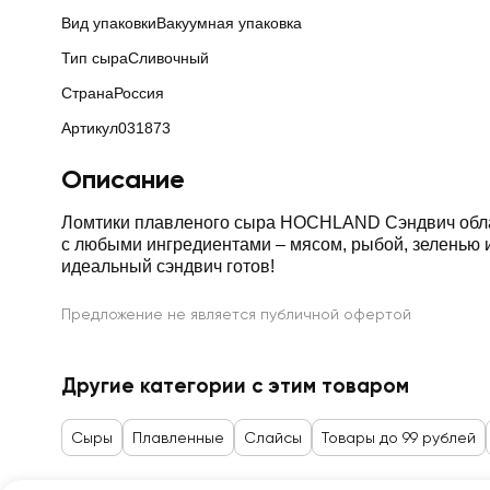
Вид упаковки
Вакуумная упаковка
Тип сыра
Сливочный
Страна
Россия
Артикул
031873
Описание
Ломтики плавленого сыра HOCHLAND Сэндвич обладают нежным сливочным вкусом и идеально подходят дляпр
с любыми ингредиентами – мясом, рыбой, зеленью и овощами. Благодаря удобной индивидуальной упаковке сэндвичи можно готовить где угодно. Немного фантаз
идеальный сэндвич готов!
Предложение не является публичной офертой
Другие категории с этим товаром
Сыры
Плавленные
Слайсы
Товары до 99 рублей