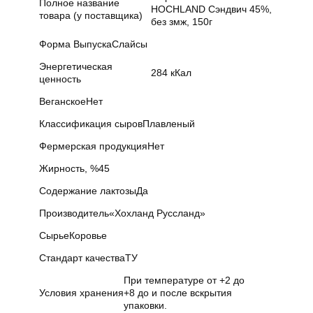
Полное название
HOCHLAND Сэндвич 45%,
товара (у поставщика)
без змж, 150г
Форма Выпуска
Слайсы
Энергетическая
284 кКал
ценность
Веганское
Нет
Классификация сыров
Плавленый
Фермерская продукция
Нет
Жирность, %
45
Содержание лактозы
Да
Производитель
«Хохланд Руссланд»
Сырье
Коровье
Стандарт качества
ТУ
При температуре от +2 до
Условия хранения
+8 до и после вскрытия
упаковки.