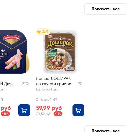
Показать все
4.9
Лапша ДОШИРАК
Й Для
210г
со вкусом грибов
90г
категория
шт
Цена за 1 шт
ка
№1
С Картой №1
 руб
59,99 руб
70,59 руб
-38%
-15%
Показать все