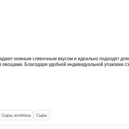
иготовления любого сэндвича. Они отлично сочетаются
ии и
Сыры, колбасы
Сыры