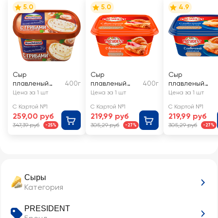
5.0
5.0
4.9
Сыр
Сыр
Сыр
плавленый
400г
плавленый
400г
плавленый
HOCHLAND с
PRESIDENT с
PRESIDENT
Цена за 1 шт
Цена за 1 шт
Цена за 1 шт
грибами 55%,
ветчиной 45%,
Сливочный
С Картой №1
С Картой №1
С Картой №1
без змж
без змж
45%, без змж
259,00 руб
219,99 руб
219,99 руб
347,39 руб
305,29 руб
305,29 руб
-25%
-27%
-27%
Сыры
Категория
PRESIDENT