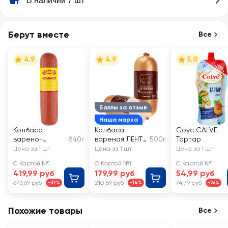
В наличии 7 шт
Берут вместе
Все
4.9
4.9
5.0
Баллы за отзыв
Наша марка
Колбаса
Колбаса
Соус CALVE
варено-
840г
вареная ЛЕНТА
500г
Тартар
копченая ПАПА
Докторская
Цена за 1 шт
Цена за 1 шт
Цена за 1 шт
МОЖЕТ
ГОСТ
С Картой №1
С Картой №1
С Картой №1
Сервелат
419,99 руб
179,99 руб
54,99 руб
Домашний
673,69 руб
210,59 руб
74,79 руб
-37%
-14%
-26%
Похожие товары
Все