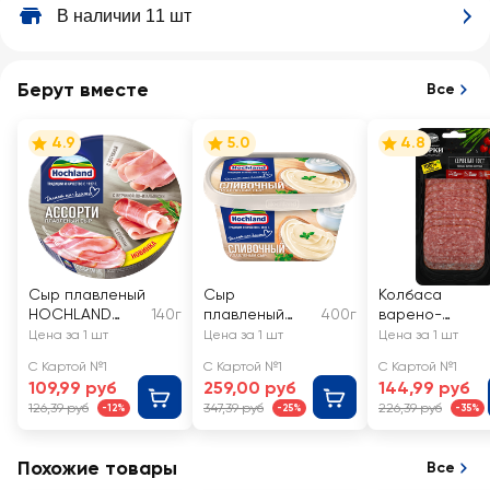
В наличии 11 шт
Берут вместе
Все
4.9
5.0
4.8
Сыр плавленый
Сыр
Колбаса
HOCHLAND
140г
плавленый
400г
варено-
Мясное
HOCHLAND
копченая
Цена за 1 шт
Цена за 1 шт
Цена за 1 шт
ассорти,
сливочный
БЛИЖНИЕ ГОРК
С Картой №1
С Картой №1
С Картой №1
порционный
55%, без змж
Сервелат ГОС
109,99 руб
259,00 руб
144,99 руб
50%, без змж
нарезка
126,39 руб
347,39 руб
226,39 руб
-12%
-25%
-35%
Похожие товары
Все