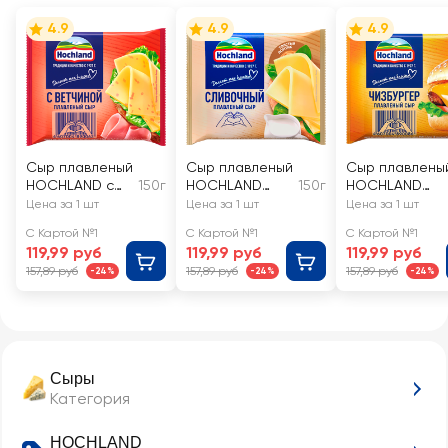
4.9
4.9
4.9
Сыр плавленый
Сыр плавленый
Сыр плавлены
HOCHLAND с
150г
HOCHLAND
150г
HOCHLAND
ветчиной 45%,
сливочный 45%,
Чизбургер
Цена за 1 шт
Цена за 1 шт
Цена за 1 шт
ломтики, без
ломтики, без
порционный
С Картой №1
С Картой №1
С Картой №1
змж
змж
45%, ломтики,
119,99 руб
119,99 руб
119,99 руб
без змж
157,89 руб
157,89 руб
157,89 руб
-24%
-24%
-24%
Сыры
Категория
HOCHLAND