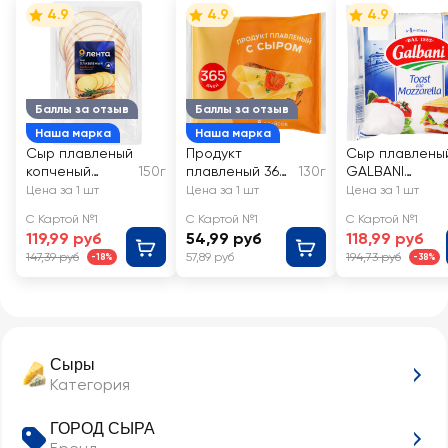
4.9
4.9
4.9
Баллы за отзыв
Баллы за отзыв
Наша марка
Наша марка
Сыр плавленый
Продукт
Сыр плавлены
копченый
150г
плавленый 365
130г
GALBANI
ЛЕНТА
ДНЕЙ с сыром
Mozzarella 45%
Цена за 1 шт
Цена за 1 шт
Цена за 1 шт
Колбасный 40%,
50%, нарезка, с
ломтевой, без
С Картой №1
С Картой №1
С Картой №1
нарезка, без
змж
змж
119,99 руб
54,99 руб
118,99 руб
змж
147,39 руб
57,89 руб
194,73 руб
-18%
-38%
Сыры
Категория
ГОРОД СЫРА