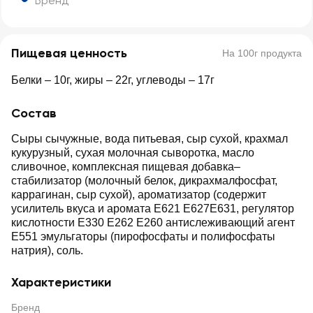
Бренд
Пищевая ценность
На 100г продукта
Белки – 10г, жиры – 22г, углеводы – 17г
Состав
Сыры сычужные, вода питьевая, сыр сухой, крахмал
кукурузный, сухая молочная сыворотка, масло
сливочное, комплексная пищевая добавка–
стабилизатор (молочный белок, дикрахмалфосфат,
каррагинан, сыр сухой), ароматизатор (содержит
усилитель вкуса и аромата Е621 Е627Е631, регулятор
кислотности Е330 Е262 Е260 антислеживающий агент
Е551 эмульгаторы (пирофосфаты и полифосфаты
натрия), соль.
Характеристики
Бренд