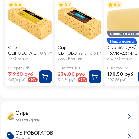
4.6
4.7
4.6
Баллы за отзы
Наша марка
Сыр
Сыр
Сыр 365 ДНЕЙ
СЫРОБОГАТО
0.4 кг
СЫРОБОГАТО
0.3 кг
Голландский
В Гауда 45%,
В Легкий 25%,
45%, без змж,
799 ₽ за 1 кг
779,99 ₽ за 1 кг
634,99 ₽ за 1 кг
без змж,
без змж,
весовой
С Картой №1
С Картой №1
С Картой №1
весовой
весовой
319,60 руб
234,00 руб
190,50 руб
463,16 руб
364,74 руб
200,55 руб
-30%
-35%
Сыры
Категория
СЫРОБОГАТОВ