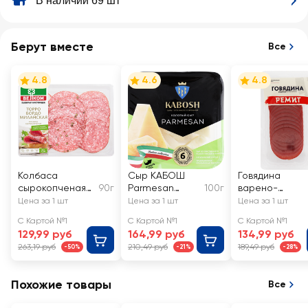
В наличии 69 шт
Берут вместе
Все
4.8
4.6
4.8
Колбаса
Сыр КАБОШ
Говядина
сырокопченая
90г
Parmesan
100г
варено-
ВЕЛКОМ
колотый от 6
копченая
Цена за 1 шт
Цена за 1 шт
Цена за 1 шт
Торро+Бордо+М
месяцев 40%,
РЕМИТ
С Картой №1
С Картой №1
С Картой №1
илан, нарезка
без змж
Отборная,
129,99 руб
164,99 руб
134,99 руб
категория А,
263,19 руб
210,49 руб
189,49 руб
-50%
-21%
-28%
нарезка
Похожие товары
Все