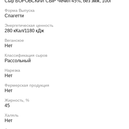
Сыр БОРОВСКИЙ СЫР Чечил 45%, без змж, 100г
Форма Выпуска
Спагетти
Энергетическая ценность
280 кКал/1180 кДж
Веганское
Нет
Классификация сыров
Рассольный
Нарезка
Нет
Фермерская продукция
Нет
Жирность, %
45
Халяль
Нет