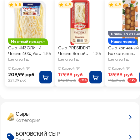
4.8
4.9
4.9
Баллы за отзы
Местный продукт
Наша марка
Сыр ЧИЗОЛИНИ
Сыр PRESIDENT
Сыр копченый
Чечил 40%, без
130г
Чечил белый
100г
Боккончини
змж
35% спагетти,
40%, без змж,
Цена за 1 шт
Цена за 1 шт
Цена за 1 шт
без змж
ЛЕНТА FRESH
С Картой №1
С Картой №1
С Картой №1
209,99 руб
179,99 руб
139,99 руб
221,09 руб
242,19 руб
173,69 руб
-25%
-19%
Сыры
Категория
БОРОВСКИЙ СЫР