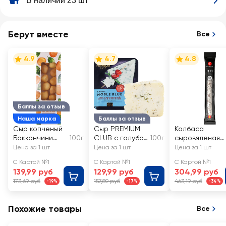
В наличии 23 шт
Берут вместе
Все
4.9
4.7
4.8
Баллы за отзыв
Наша марка
Баллы за отзыв
Сыр копченый
Сыр PREMIUM
Колбаса
Боккончини
100г
CLUB с голубой
100г
сыровяленая
40%, без змж,
плесенью 50%,
CASADEMONT
Цена за 1 шт
Цена за 1 шт
Цена за 1 шт
ЛЕНТА FRESH
без змж
Фуэт Экстра
С Картой №1
С Картой №1
С Картой №1
139,99 руб
129,99 руб
304,99 руб
173,69 руб
157,89 руб
463,19 руб
-19%
-17%
-34%
Похожие товары
Все