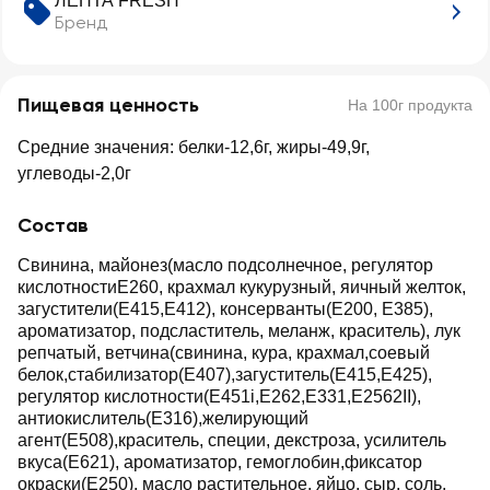
ЛЕНТА FRESH
Бренд
Пищевая ценность
На 100г продукта
Средние значения: белки-12,6г, жиры-49,9г,
углеводы-2,0г
Состав
Свинина, майонез(масло подсолнечное, регулятор
кислотностиЕ260, крахмал кукурузный, яичный желток,
загустители(Е415,Е412), консерванты(Е200, Е385),
ароматизатор, подсластитель, меланж, краситель), лук
репчатый, ветчина(свинина, кура, крахмал,соевый
белок,стабилизатор(Е407),загуститель(Е415,Е425),
регулятор кислотности(Е451i,Е262,Е331,Е2562II),
антиокислитель(Е316),желирующий
агент(Е508),краситель, специи, декстроза, усилитель
вкуса(Е621), ароматизатор, гемоглобин,фиксатор
окраски(Е250), масло растительное, яйцо, сыр, соль,