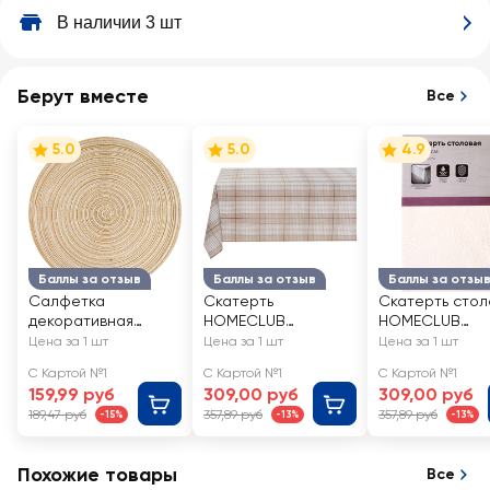
В наличии 3 шт
Берут вместе
Все
5.0
5.0
4.9
Баллы за отзыв
Баллы за отзыв
Баллы за отзы
Салфетка
Скатерть
Скатерть стол
декоративная
HOMECLUB
HOMECLUB
HOMECLUB цвет
140х110см, с
110х135см, в
Цена за 1 шт
Цена за 1 шт
Цена за 1 шт
бежевый меланж,
принтом, Арт. A241-
ассортименте,
С Картой №1
С Картой №1
С Картой №1
Арт. LF-C2
110х140
7051-mix
159,99 руб
309,00 руб
309,00 руб
189,47 руб
357,89 руб
357,89 руб
-15%
-13%
-13%
Похожие товары
Все