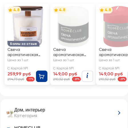
4.8
4.8
4.8
Баллы за отзыв
Свеча
Свеча
Свеча
ароматическая
ароматическая
ароматическа
HOMECLUB
HOMECLUB Ваниль,
HOMECLUB
Цена за 1 шт
Цена за 1 шт
Цена за 1 шт
Ванильный
столбик 7х9см
Клубника, сто
С Картой №1
С Картой №1
С Картой №1
капучино, в стакане
7х9см
259,99 руб
149,00 руб
149,00 руб
с крышкой,
294,73 руб
210,52 руб
210,52 руб
-11%
-29%
-29%
деревянный фитиль
Дом, интерьер
Категория