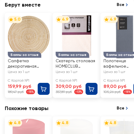
Берут вместе
Все
5.0
4.9
4.9
Баллы за отзыв
Баллы за отзыв
Баллы за отзы
Салфетка
Скатерть столовая
Полотенце
декоративная
HOMECLUB
вафельное
HOMECLUB цвет
110х135см, в
HOMECLUB Lof
Цена за 1 шт
Цена за 1 шт
Цена за 1 шт
бежевый меланж,
ассортименте, Арт.
40x70см, хлоп
С Картой №1
С Картой №1
С Картой №1
Арт. LF-C2
7051-mix
159,99 руб
309,00 руб
89,00 руб
189,47 руб
357,89 руб
105,26 руб
-15%
-13%
-15%
Похожие товары
Все
4.8
4.8
4.8