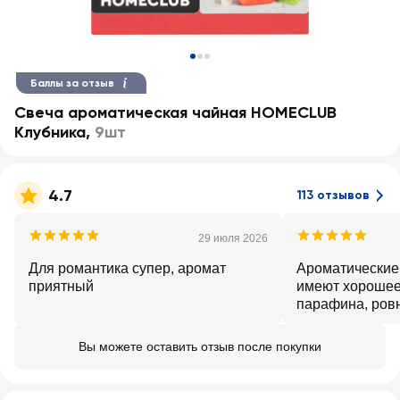
Баллы за отзыв
Свеча ароматическая чайная HOMECLUB
Клубника
,
9шт
4.7
113 отзывов
29 июля 2026
Для романтика супер, аромат
Ароматические
приятный
имеют хорошее
парафина, ровн
копоти! 👍 Аро
приятный и не
Вы можете оставить отзыв после покупки
прогораяют они
«Ленте» респе
цену! Рекоменд