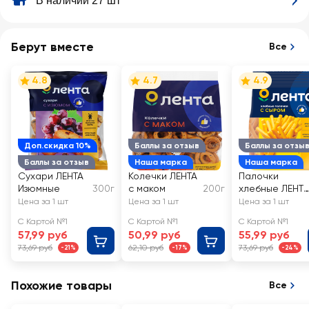
В наличии 27 шт
Берут вместе
Все
4.8
4.7
4.9
Доп.скидка 10%
Баллы за отзыв
Баллы за отзы
Баллы за отзыв
Наша марка
Наша марка
Сухари ЛЕНТА
Колечки ЛЕНТА
Палочки
Изюмные
300г
с маком
200г
хлебные ЛЕНТА
с сыром
Цена за 1 шт
Цена за 1 шт
Цена за 1 шт
С Картой №1
С Картой №1
С Картой №1
57,99 руб
50,99 руб
55,99 руб
73,69 руб
62,10 руб
73,69 руб
-21%
-17%
-24%
Похожие товары
Все