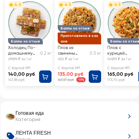
4.6
4.5
4.5
Баллы за отзыв
Приготовлено в каз
Баллы за отзыв
ане
Баллы за отзы
Холодец По-
Плов из
Плов с
домашнему
0.2 кг
свинины
0.3 кг
курицей
ЛЕНТА FRESH,
ЛЕНТА FRESH,
ЛЕНТА FRESH,
699,99 ₽ за 1 кг
450 ₽ за 1 кг
549,99 ₽ за 1 кг
весовой
весовой
весовой
С Картой №1
С Картой №1
С Картой №1
140,00 руб
135,00 руб
165,00 руб
147,38 руб
167,37 руб
173,70 руб
-19%
Готовая еда
Категория
ЛЕНТА FRESH