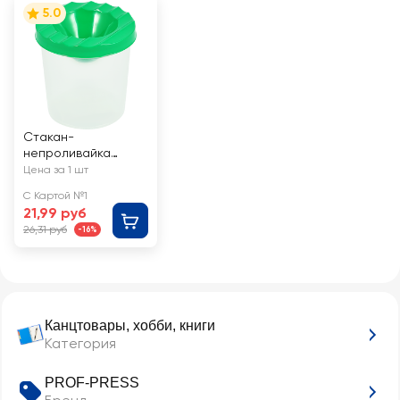
5.0
Стакан-
непроливайка
КРОК&ДИЛЛИ
Цена за 1 шт
250мл, Арт. С-6290
С Картой №1
21,99 руб
26,31 руб
-16%
Канцтовары, хобби, книги
Категория
PROF-PRESS