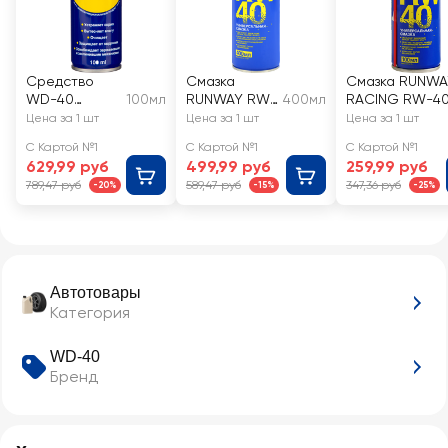
Средство
Смазка
Смазка RUNWA
WD-40
100мл
RUNWAY RW-
400мл
RACING RW-40
универсально
40,
универсальная
Цена за 1 шт
Цена за 1 шт
Цена за 1 шт
е
универсальн
100мл
С Картой №1
С Картой №1
С Картой №1
ая,
629,99 руб
499,99 руб
259,99 руб
проникающи
789,47 руб
589,47 руб
347,36 руб
-20%
-15%
-25%
й спрей
Автотовары
Категория
WD-40
Бренд