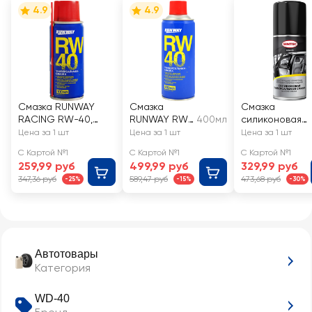
4.9
4.9
Смазка RUNWAY
Смазка
Смазка
RACING RW-40,
RUNWAY RW-
400мл
силиконовая
универсальная,
40,
SINTEC
Цена за 1 шт
Цена за 1 шт
Цена за 1 шт
100мл
универсальн
Silicone
С Картой №1
С Картой №1
С Картой №1
ая,
Grease
259,99 руб
499,99 руб
329,99 руб
проникающи
универсальна
347,36 руб
589,47 руб
473,68 руб
-25%
-15%
-30%
й спрей
я
Автотовары
Категория
WD-40