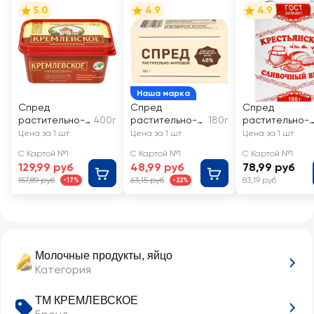
5.0
4.9
4.9
Наша марка
Спред
Спред
Спред
растительно-
400г
растительно-
180г
растительно-
жировой ТМ
жировой 48%, с
жировой
Цена за 1 шт
Цена за 1 шт
Цена за 1 шт
КРЕМЛЕВСКОЕ
змж
КРЕСТЬЯНСКИ
С Картой №1
С Картой №1
С Картой №1
60%, без змж
Сливочник 60
129,99 руб
48,99 руб
78,99 руб
157,89 руб
63,15 руб
83,19 руб
-17%
-22%
Молочные продукты, яйцо
Категория
ТМ КРЕМЛЕВСКОЕ