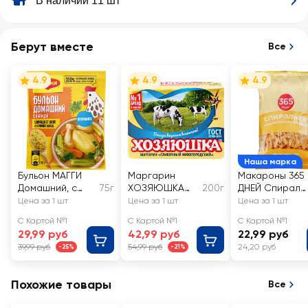
В наличии 11 шт
Берут вместе
Все
4.9
4.9
4.9
Наша марка
Бульон МАГГИ
Маргарин
Макароны 365
Домашний, с
75г
ХОЗЯЮШКА
200г
ДНЕЙ Спираль,
курицей,
Сливочный
группа В
Цена за 1 шт
Цена за 1 шт
Цена за 1 шт
овощами и
60%
высший сорт
С Картой №1
С Картой №1
С Картой №1
зеленью
29,99 руб
42,99 руб
22,99 руб
39,99 руб
54,99 руб
24,20 руб
-25%
-21%
Похожие товары
Все