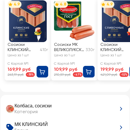
4.9
4.8
4.9
Сосиски
Сосиски МК
Сосиски
КЛИНСКИЙ
410г
ВЕЛИКОЛУКСКИ
330г
КЛИНСКИЙ
Клинские
Й
Сливочные
Цена за 1 шт
Цена за 1 шт
Цена за 1 шт
Молочные ГОС
С Картой №1
С Картой №1
С Картой №1
Т
169,99 руб
109,99 руб
199,99 руб
263,19 руб
210,59 руб
421,09 руб
-35%
-47%
-52%
Колбаса, сосиски
Категория
МК КЛИНСКИЙ