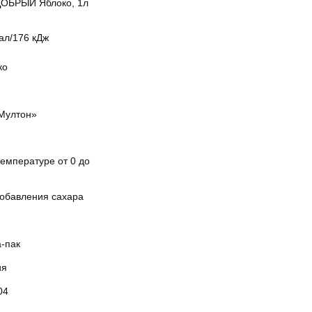
ДОБРЫЙ Яблоко, 1л
ал/176 кДж
ко
Мултон»
емпературе от 0 до
добавления сахара
а-пак
ия
04