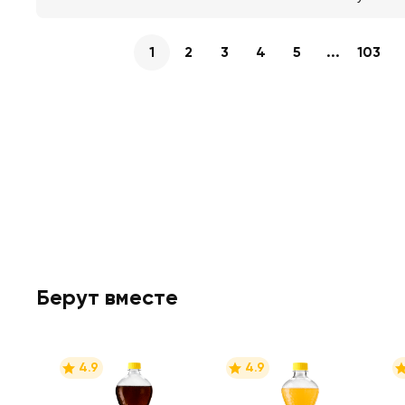
1
2
3
4
5
...
103
Берут вместе
4.9
4.9