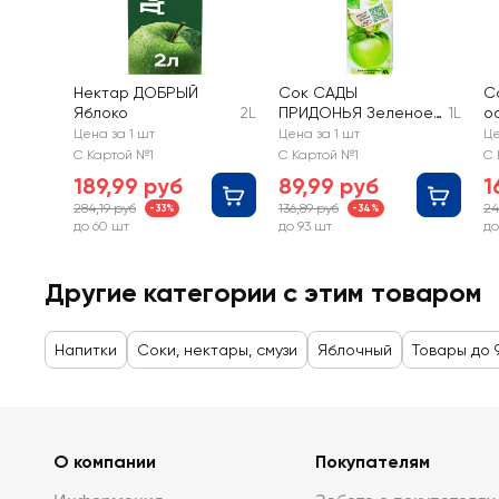
Нектар ДОБРЫЙ
Сок САДЫ
С
Яблоко
2L
ПРИДОНЬЯ Зеленое
1L
о
яблоко осветленный
с
Цена за 1 шт
Цена за 1 шт
Це
восстановленный
С Картой №1
С Картой №1
С 
189,99 руб
89,99 руб
1
284,19 руб
136,89 руб
24
-33%
-34%
до 60 шт
до 93 шт
до
Другие категории с этим товаром
Напитки
Соки, нектары, смузи
Яблочный
Товары до 
О компании
Покупателям