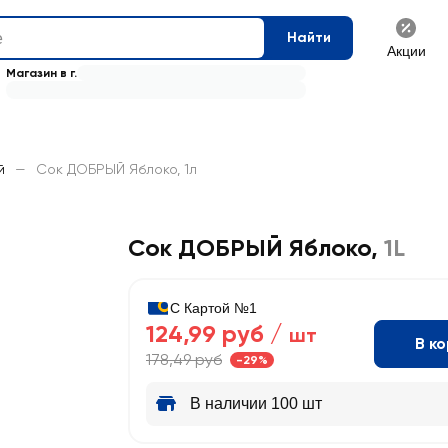
Найти
Акции
Магазин в г.
й
—
Сок ДОБРЫЙ Яблоко, 1л
Сок ДОБРЫЙ Яблоко
,
1L
С Картой №1
124,99 руб /
шт
В к
178,49 руб
-29%
В наличии 100 шт