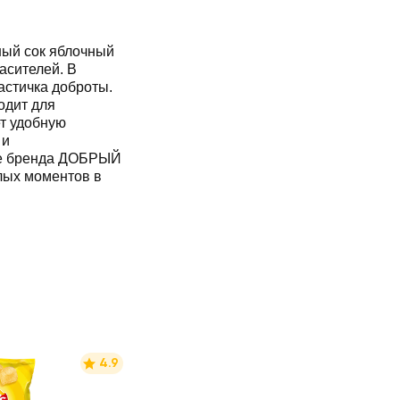
ый сок яблочный
асителей. В
частичка доброты.
одит для
ет удобную
 и
нте бренда ДОБРЫЙ
плых моментов в
4.9