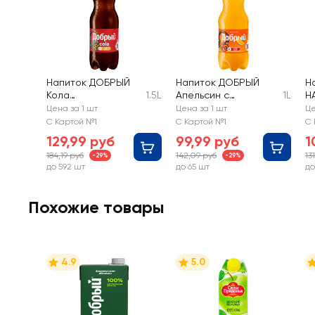
Напиток ДОБРЫЙ
Напиток ДОБРЫЙ
Н
Кола
1.5L
Апельсин с
1L
Н
низкокалорийный
витамином С
а
Цена за 1 шт
Цена за 1 шт
Це
газированный
сильногазированный
с
С Картой №1
С Картой №1
С 
ы
129,99 руб
99,99 руб
1
184,19 руб
142,09 руб
13
-29%
-29%
до 592 шт
до 65 шт
до
Похожие товары
4.9
5.0