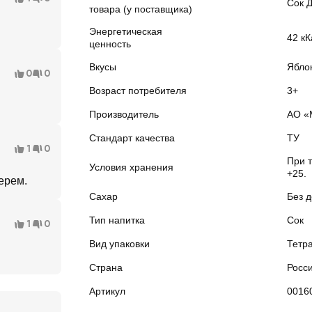
Сок 
товара (у поставщика)
Энергетическая
42 кК
ценность
Вкусы
Ябло
0
0
Возраст потребителя
3+
Производитель
АО «
Стандарт качества
ТУ
1
0
При т
Условия хранения
+25.
ерем.
Сахар
Без 
Тип напитка
Сок
1
0
Вид упаковки
Тетр
Страна
Росс
Артикул
0016