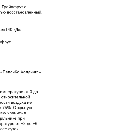
Я Грейпфрут с
тью восстановленный,
ал/140 кДж
пфрут
«ПепсиКо Холдингс»
емпературе от 0 до
и относительной
ости воздуха не
е 75%. Открытую
вку хранить в
дильнике при
ратуре от +2 до +6
лее суток.