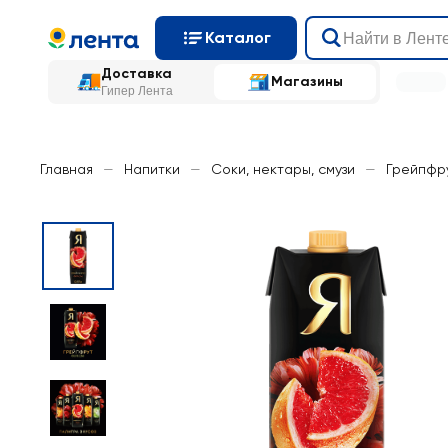
Каталог
Доставка
Магазины
Гипер Лента
Главная
—
Напитки
—
Соки, нектары, смузи
—
Грейпфр