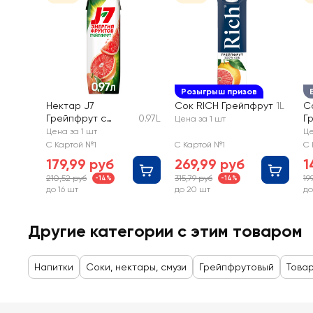
Розыгрыш призов
Нектар J7
Сок RICH Грейпфрут
1L
С
Грейпфрут с
0.97L
Г
Цена за 1 шт
мякотью
Цена за 1 шт
Це
С Картой №1
С Картой №1
С 
179,99 руб
269,99 руб
1
210,52 руб
315,79 руб
19
-14%
-14%
до 16 шт
до 20 шт
до
Другие категории с этим товаром
Напитки
Соки, нектары, смузи
Грейпфрутовый
Товар