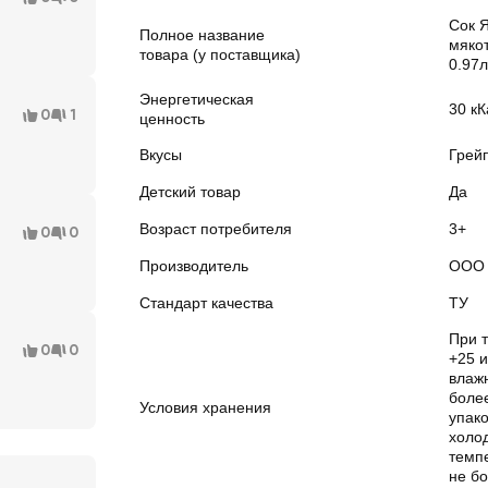
Сок 
Полное название
мяко
товара (у поставщика)
0.97л
Энергетическая
30 кК
0
1
ценность
Вкусы
Грей
Детский товар
Да
Возраст потребителя
3+
0
0
Производитель
ООО 
Стандарт качества
ТУ
При т
0
0
+25 
влажн
боле
Условия хранения
упако
холо
темпе
не бо