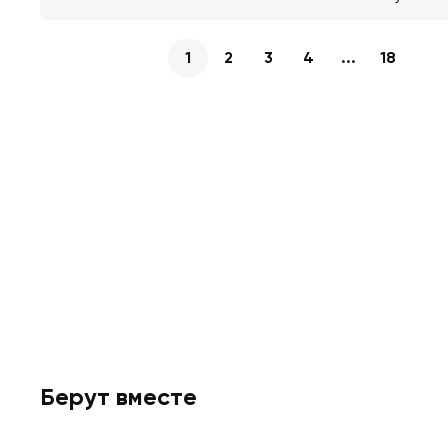
1
2
3
4
...
18
Берут вместе