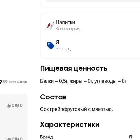
Напитки
Категория
Я
Бренд
Пищевая ценность
9
Белки – 0,5г, жиры – 0г, углеводы – 8г
89 отзывов
Состав
0
0
Сок грейпфрутовый с мякотью.
Характеристики
Бренд
Я
0
0