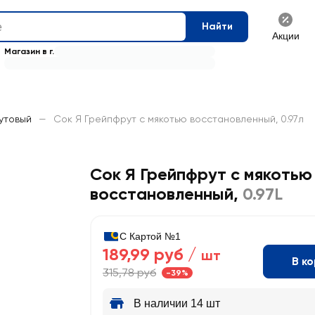
Найти
Акции
Магазин в г.
утовый
—
Сок Я Грейпфрут с мякотью восстановленный, 0.97л
Сок Я Грейпфрут с мякотью
восстановленный
,
0.97L
С Картой №1
189,99 руб /
шт
В к
315,78 руб
-39%
В наличии 14 шт