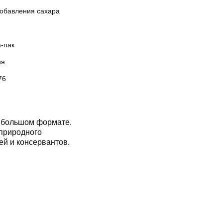
добавления сахара
а-пак
ия
76
в большом формате.
 природного
ей и консервантов.