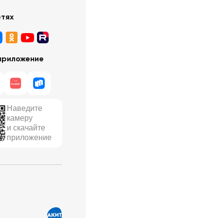
етях
приложение
Наведите
камеру
и скачайте
приложение