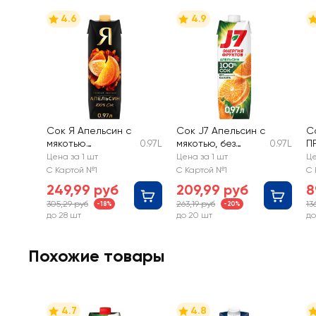
4.6
4.9
Сок Я Апельсин с
Сок J7 Апельсин с
С
мякотью
0.97L
мякотью, без
0.97L
П
восстановленный
сахара
п
Цена за 1 шт
Цена за 1 шт
Це
о
С Картой №1
С Картой №1
С 
249,99 руб
209,99 руб
8
305,29 руб
263,19 руб
13
-18%
-20%
до 28 шт
до 20 шт
до
Похожие товары
4.7
4.8