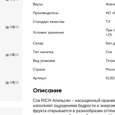
Вкусы
Апел
Производитель
АО «
Стандарт качества
ТУ
0
0
При т
Условия хранения
+25.
Сахар
Без 
Тип напитка
Сок
0
0
Вид упаковки
Тетр
Страна
Росс
Артикул
0130
0
0
Описание
Сок RICH Апельсин ‒ насыщенный оранж
наполняет ощущением бодрости и энергии
фрукта открывается в разнообразии оттенк