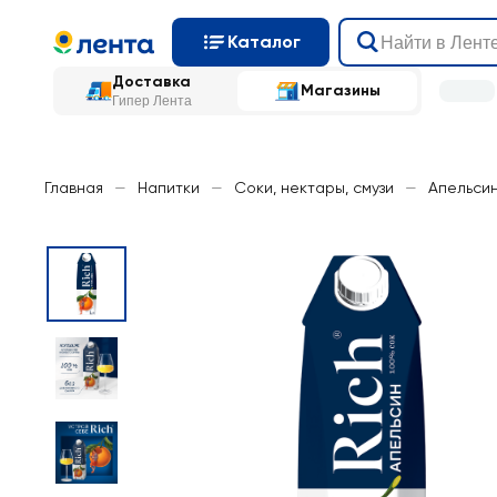
Каталог
Доставка
Магазины
Гипер Лента
Главная
—
Напитки
—
Соки, нектары, смузи
—
Апельси