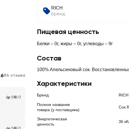
RICH
Бренд
Пищевая ценность
Белки – 0г, жиры – 0г, углеводы – 9г
Состав
100% Апельсиновый сок. Восстановленный
.6
84 отзыва
Характеристики
Бренд
RICH
0
0
Полное название
Сок 
товара (у поставщика)
Энергетическая
36 кК
ценность
0
0