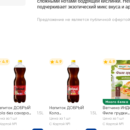
сложными нотами бодрящей кислинки. Не
подчеркивает экзотический микс вкуса и а
Предложение не является публичной офертой
4.9
4.9
4.9
Много белка
апиток ДОБРЫЙ
Напиток ДОБРЫЙ
Ветчина ИНД
ola без сахара
1.5L
Кола
1.5L
Филе грудки
ильногазированны
низкокалорийный
индейки, нар
на за 1 шт
Цена за 1 шт
Цена за 1 шт
газированный
Картой №1
С Картой №1
С Картой №1