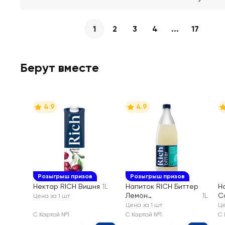
1
2
3
4
...
17
Берут вместе
4.9
4.9
Розыгрыш призов
Розыгрыш призов
Нектар RICH Вишня
1L
Напиток RICH Биттер
Н
Лемон
1L
C
Цена за 1 шт
сильногазированный
с
Цена за 1 шт
Це
й
С Картой №1
С Картой №1
С 