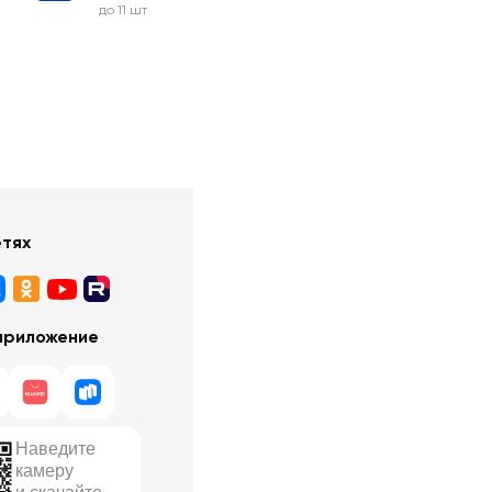
до 11 шт
етях
приложение
Наведите
камеру