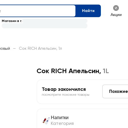
Найти
Акции
Магазин в г.
новый
—
Сок RICH Апельсин, 1л
Сок RICH Апельсин
,
1L
Товар закончился
Похожие
посмотрите похожие товары
Напитки
Категория