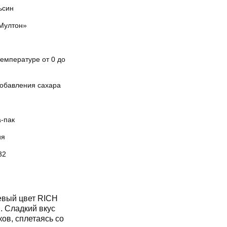
ьсин
Мултон»
емпературе от 0 до
добавления сахара
а-пак
ия
32
евый цвет RICH
. Сладкий вкус
ов, сплетаясь со