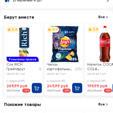
В наличии 4 шт
Берут вместе
Все
4.8
4.9
3.8
Розыгрыш призов
Сок RICH
Чипсы
Напиток COC
Грейпфрут
1L
картофельные
225г
COLA
LAY'S Сметана
сильногазиров
Цена за 1 шт
Цена за 1 шт
Цена за 1 шт
и лук
ный
С Картой №1
С Картой №1
С Картой №1
269,99 руб
249,99 руб
199,99 руб
315,79 руб
315,79 руб
252,69 руб
-14%
-20%
-20%
Похожие товары
Все