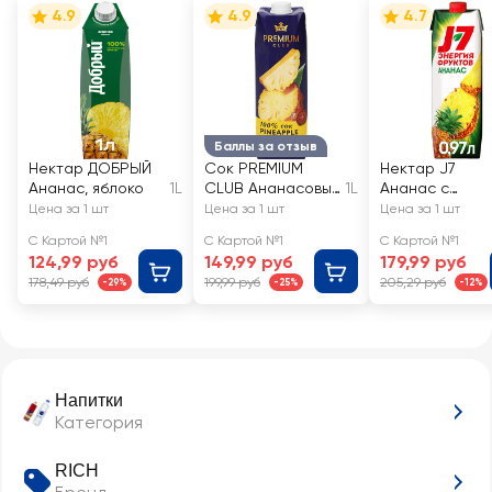
4.9
4.9
4.7
Баллы за отзыв
Нектар ДОБРЫЙ
Сок PREMIUM
Нектар J7
Ананас, яблоко
1L
CLUB Ананасовый
1L
Ананас с
восстановленный
мякотью
Цена за 1 шт
Цена за 1 шт
Цена за 1 шт
С Картой №1
С Картой №1
С Картой №1
124,99 руб
149,99 руб
179,99 руб
178,49 руб
199,99 руб
205,29 руб
-29%
-25%
-12%
Напитки
Категория
RICH