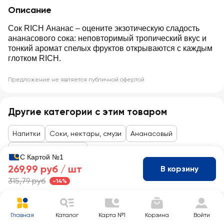
Описание
Сок RICH Ананас ‒ оцените экзотическую сладость
ананасового сока: неповторимый тропический вкус и
тонкий аромат спелых фруктов открываются с каждым
глотком RICH.
Предложение не является публичной офертой
Другие категории с этим товаром
Напитки
Соки, нектары, смузи
Ананасовый
Товары до 99 рублей
С Картой №1
269,99 руб /
шт
В корзину
315,79 руб
-14%
Главная
Каталог
Карта №1
Корзина
Войти