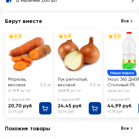
В наличии 100 шт
Берут вместе
Все
4.8
4.8
5.0
Наша марка
Морковь,
Лук репчатый,
Уксус 365 ДНЕЙ
весовая
0.5 кг
весовой
0.5 кг
Столовый 9%
41,39 ₽ за 1 кг
48,89 ₽ за 1 кг
Цена за 1 шт
С Картой №1
С Картой №1
С Картой №1
20,70 руб
24,45 руб
44,99 руб
21,79 руб
25,74 руб
47,39 руб
Похожие товары
Все