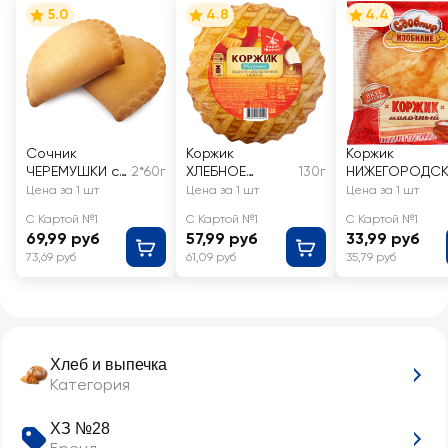
5.0
4.8
4.4
Сочник
Коржик
Коржик
ЧЕРЕМУШКИ с
2*60г
ХЛЕБНОЕ
130г
НИЖЕГОРОДС
вишней, 2x60г
МЕСТЕЧКО
Й ХЛЕБ
Цена за 1 шт
Цена за 1 шт
Цена за 1 шт
Молочный
Молочный
С Картой №1
С Картой №1
С Картой №1
69,99 руб
57,99 руб
33,99 руб
73,69 руб
61,09 руб
35,79 руб
Хлеб и выпечка
Категория
ХЗ №28