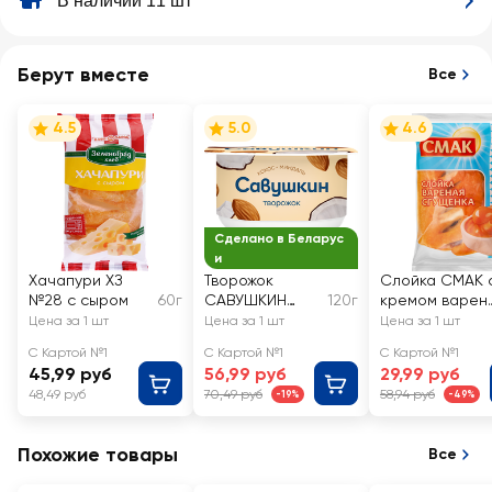
В наличии 11 шт
Берут вместе
Все
4.5
5.0
4.6
Сделано в Беларус
и
Хачапури ХЗ
Творожок
Слойка СМАК 
№28 с сыром
60г
САВУШКИН
120г
кремом варен
Кокос, миндаль
сгущенка
Цена за 1 шт
Цена за 1 шт
Цена за 1 шт
3,5%, без змж
С Картой №1
С Картой №1
С Картой №1
45,99 руб
56,99 руб
29,99 руб
48,49 руб
70,49 руб
58,94 руб
-19%
-49%
Похожие товары
Все