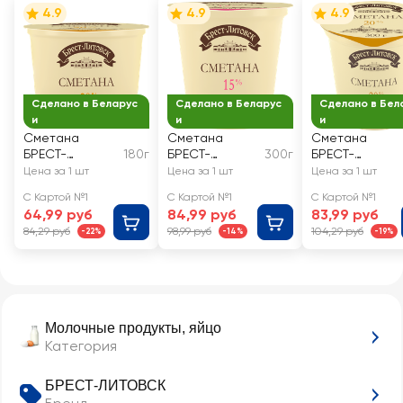
4.9
4.9
4.9
Сделано в Беларус
Сделано в Беларус
Сделано в Бел
и
и
и
Сметана
Сметана
Сметана
БРЕСТ-
180г
БРЕСТ-
300г
БРЕСТ-
ЛИТОВСК 20%,
ЛИТОВСК 15%,
ЛИТОВСК 20%,
Цена за 1 шт
Цена за 1 шт
Цена за 1 шт
без змж
без змж
без змж
С Картой №1
С Картой №1
С Картой №1
64,99 руб
84,99 руб
83,99 руб
84,29 руб
98,99 руб
104,29 руб
-22%
-14%
-19%
Молочные продукты, яйцо
Категория
БРЕСТ-ЛИТОВСК