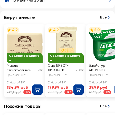
В наличии 16 шт
Берут вместе
Все
4.9
4.9
5.0
Сделано в Беларус
Сделано в Беларус
и
и
Масло
Сыр БРЕСТ-
Биойогурт
сладкосливочн
180г
ЛИТОВСК
200г
АКТИБИО
ое БРЕСТ-
Классический
Натуральный
Цена за 1 шт
Цена за 1 шт
Цена за 1 шт
ЛИТОВСК
45%, без змж
3,5%, без змж
С Картой №1
С Картой №1
С Картой №1
Сливочное
184,99 руб
179,99 руб
39,99 руб
несоленое
242,19 руб
210,59 руб
47,39 руб
-23%
-14%
-15%
82,5%, без змж
Похожие товары
Все