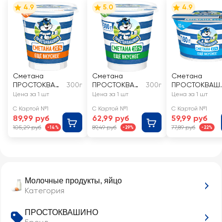
4.9
5.0
4.9
Сметана
Сметана
Сметана
ПРОСТОКВАШ
300г
ПРОСТОКВАШ
300г
ПРОСТОКВАШ
ИНО 20%, без
ИНО 10%, без
НО 15%, без зм
Цена за 1 шт
Цена за 1 шт
Цена за 1 шт
змж
змж
С Картой №1
С Картой №1
С Картой №1
89,99 руб
62,99 руб
59,99 руб
105,29 руб
89,49 руб
77,89 руб
-14%
-29%
-22%
Молочные продукты, яйцо
Категория
ПРОСТОКВАШИНО