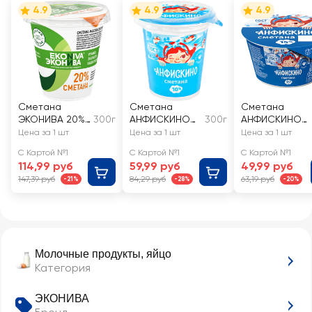
4.9
4.9
4.9
Сметана
Сметана
Сметана
ЭКОНИВА 20%,
300г
АНФИСКИНО
300г
АНФИСКИНО
без змж
10%, без змж
15%, без змж
Цена за 1 шт
Цена за 1 шт
Цена за 1 шт
С Картой №1
С Картой №1
С Картой №1
114,99 руб
59,99 руб
49,99 руб
147,39 руб
84,29 руб
63,19 руб
-21%
-28%
-20%
Молочные продукты, яйцо
Категория
ЭКОНИВА