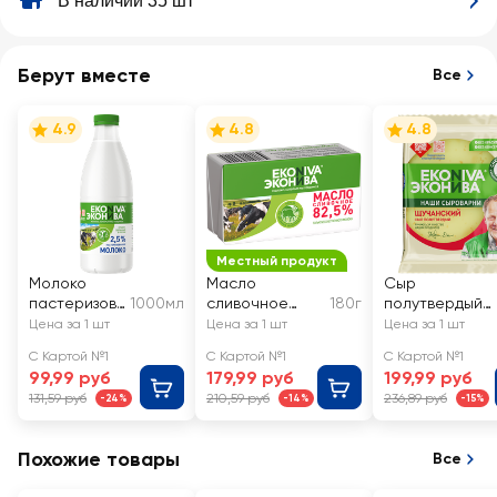
В наличии 35 шт
Берут вместе
Все
4.9
4.8
4.8
Местный продукт
Молоко
Масло
Сыр
пастеризов
1000мл
сливочное
180г
полутвердый
анное
ЭКОНИВА
ЭКОНИВА
Цена за 1 шт
Цена за 1 шт
Цена за 1 шт
ЭКОНИВА
Традиционное
Щучанский
С Картой №1
С Картой №1
С Картой №1
2,5%, без змж
82,5%, без змж
50%, без змж
99,99 руб
179,99 руб
199,99 руб
131,59 руб
210,59 руб
236,89 руб
-24%
-14%
-15%
Похожие товары
Все