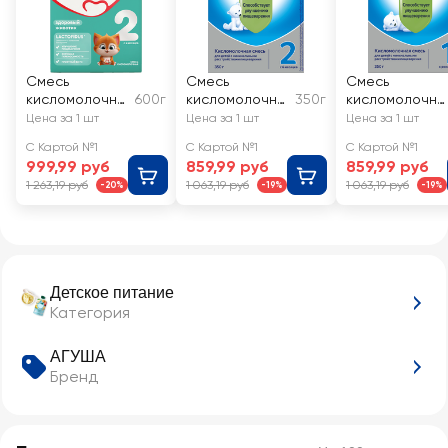
Смесь
Смесь
Смесь
кисломолочна
600г
кисломолочна
350г
кисломолочна
я МАЛЮТКА 2, с
я NUTRILON 2, с
я NUTRILON 1, с
Цена за 1 шт
Цена за 1 шт
Цена за 1 шт
6 месяцев
6 месяцев
0 месяцев
С Картой №1
С Картой №1
С Картой №1
999,99 руб
859,99 руб
859,99 руб
1 263,19 руб
1 063,19 руб
1 063,19 руб
-20%
-19%
-19%
Детское питание
Категория
АГУША
Бренд