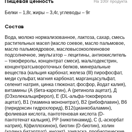
Пищевая ценность
На 100г продукта
Белки – 1,8г, жиры – 3,4г, углеводы – 9г
Состав
Вода, молоко нормализованное, лактоза, сахар, смесь
растительных масел (масло соевое, масло пальмовое,
масло пальмоядровое, масловысокоолеиновое
подсолнечное, эмульгатор – лецитины, антиокислитель
– токоферолы, концентрат смеси), мальтодекстрин,
концентратсывороточных белков, минеральные
вещества (кальция карбонат, железа (III) пирофосфат,
меди сульфат, магния карбонат, марганцасульфат,
селенит натрия, цинка глюконат, фосфор, йодат калия),
витамины (А (бета-каротин), А (ретинола ацетат), Д
(D3холекальциферол), Е (DL-альфа-токоферола
ацетат), В1 (тиамина мононитрат), В2 (рибофлавин), В6
(пиридоксин гидрохлорид), В12(цианкобаламин),
фолиевая кислота, пантотеновая кислота (D-
пантотенат кальция), РР (никотинамид), С (L-аскорбат
натрия), К(филлохинон), биотин (D-биотин), холин
(холина битартрат), инозит), закваска, пробиотические