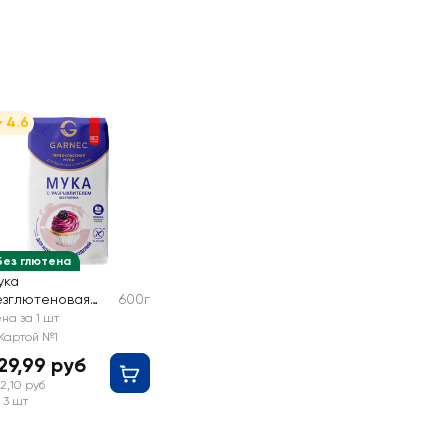
4.6
Без глютена
ука
езглютеновая
600г
ARNEC с
на за 1 шт
азрыхлителем
Картой №1
29,99 руб
2,10 руб
 3 шт