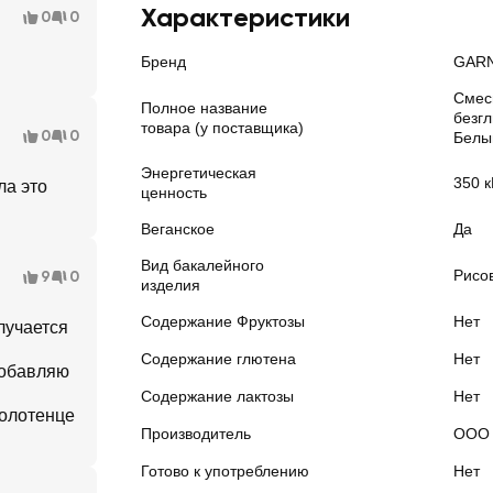
Характеристики
0
0
Бренд
GAR
Смес
Полное название
безг
товара (у поставщика)
0
0
Белый
Энергетическая
350 к
ла это
ценность
Веганское
Да
Вид бакалейного
Рисо
9
0
изделия
Содержание Фруктозы
Нет
лучается
Содержание глютена
Нет
добавляю
Содержание лактозы
Нет
полотенце
Производитель
ООО 
Готово к употреблению
Нет