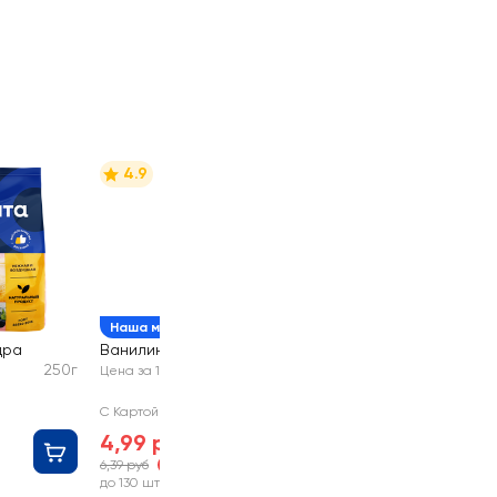
4.9
Наша марка
дра
Ванилин ЛЕНТА
1,5г
250г
Цена за 1 шт
С Картой №1
4,99 руб
6,39 руб
-21%
до 130 шт