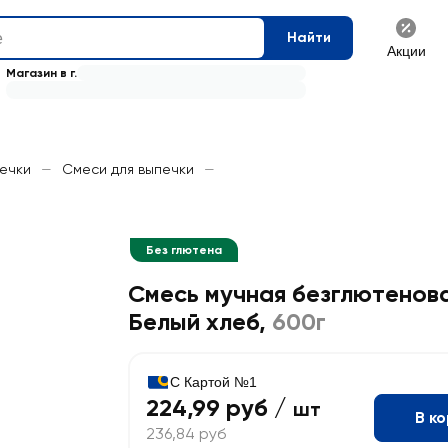
Найти
Акции
Магазин в г.
печки
—
Смеси для выпечки
—
Без глютена
Смесь мучная безглютенов
Белый хлеб
,
600г
С Картой №1
224,99 руб /
шт
В к
236,84 руб