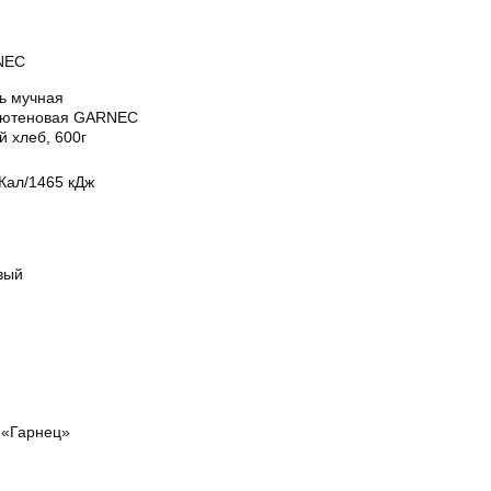
NEC
ь мучная
лютеновая GARNEC
 хлеб, 600г
Кал/1465 кДж
вый
«Гарнец»