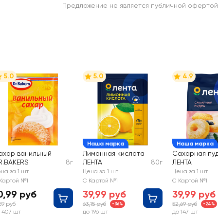
Предложение не является публичной офертой
5.0
5.0
4.9
Наша марка
Наша марка
ахар ванильный
Лимонная кислота
Сахарная пу
R.BAKERS
8г
ЛЕНТА
80г
ЛЕНТА
на за 1 шт
Цена за 1 шт
Цена за 1 шт
Картой №1
С Картой №1
С Картой №1
0,99 руб
39,99 руб
39,99 руб
,59 руб
63,15 руб
52,69 руб
-36%
-24%
 407 шт
до 196 шт
до 147 шт