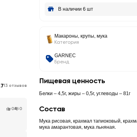
В наличии 6 шт
Макароны, крупы, мука
Категория
GARNEC
Бренд
Пищевая ценность
.7
13 отзывов
Белки – 4,5г, жиры – 0,5г, углеводы – 81г
Состав
0
0
Мука рисовая, крахмал тапиоковый, крахм
мука амарантовая, мука льняная.