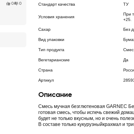
0
0
Стандарт качества
ТУ
При 
Условия хранения
+25.
Сахар
Без 
Вид упаковки
Бума
Тип продукта
Смес
Вегетарианские
Да
Страна
Росс
Артикул
2859
Описание
Смесь мучная безглютеновая GARNEC Бел
готовая смесь, чтобы испечь свежий домашний хлеб, который
будет не только вкусным, но и очень полезным для здоровья.