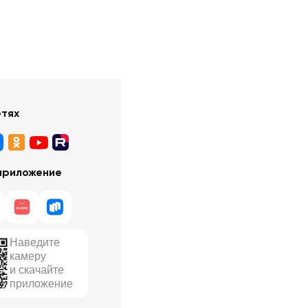
етях
приложение
Наведите
камеру
и скачайте
приложение