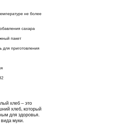
температуре не более
добавления сахара
жный пакет
ь для приготовления
ия
32
ый хлеб – это
В составе только кукурузныйкрахмал и три вида муки.