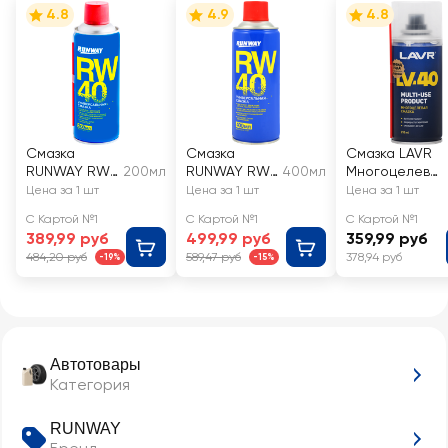
4.8
4.9
4.8
Смазка
Смазка
Смазка LAVR
RUNWAY RW-
200мл
RUNWAY RW-
400мл
Многоцелева
40, аэрозоль
40,
я Lv-40 Арт.
Цена за 1 шт
Цена за 1 шт
Цена за 1 шт
Арт. RW6096
универсальн
622199
С Картой №1
С Картой №1
С Картой №1
ая,
389,99 руб
499,99 руб
359,99 руб
проникающи
484,20 руб
589,47 руб
378,94 руб
-19%
-15%
й спрей
Автотовары
Категория
RUNWAY