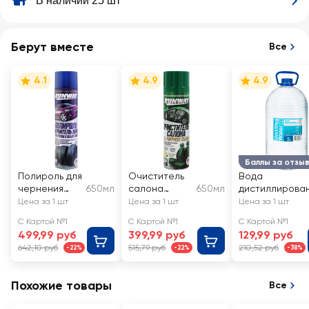
В наличии 25 шт
Берут вместе
Все
4.1
4.9
4.9
Баллы за отзы
Полироль для
Очиститель
Вода
чернения
650мл
салона
650мл
дистиллирова
шин RUNWAY
RUNWAY
SPECIALIST Арт
Цена за 1 шт
Цена за 1 шт
Цена за 1 шт
DWS4/01, 5л
С Картой №1
С Картой №1
С Картой №1
499,99 руб
399,99 руб
129,99 руб
642,10 руб
515,79 руб
210,52 руб
-22%
-22%
-38%
Похожие товары
Все