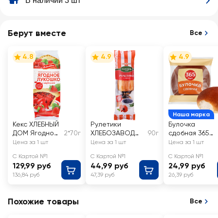
В наличии 3 шт
Берут вместе
Все
4.8
4.9
4.9
Наша марка
Кекс ХЛЕБНЫЙ
Рулетики
Булочка
ДОМ Ягодное
2*70г
ХЛЕБОЗАВОД
90г
сдобная 365
Лукошко с
№28 мини с
ДНЕЙ
Цена за 1 шт
Цена за 1 шт
Цена за 1 шт
клубничной
маковой
С Картой №1
С Картой №1
С Картой №1
начинкой
начинкой
129,99 руб
44,99 руб
24,99 руб
2х70г
136,84 руб
47,39 руб
26,39 руб
Похожие товары
Все