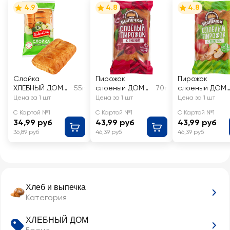
4.9
4.8
4.8
Слойка
Пирожок
Пирожок
ХЛЕБНЫЙ ДОМ
55г
слоеный ДОМ
70г
слоеный ДОМ
Спелое яблоко
ВЫПЕЧКИ с
ВЫПЕЧКИ с
Цена за 1 шт
Цена за 1 шт
Цена за 1 шт
вишней
яблоком
С Картой №1
С Картой №1
С Картой №1
34,99 руб
43,99 руб
43,99 руб
36,89 руб
46,39 руб
46,39 руб
Хлеб и выпечка
Категория
ХЛЕБНЫЙ ДОМ