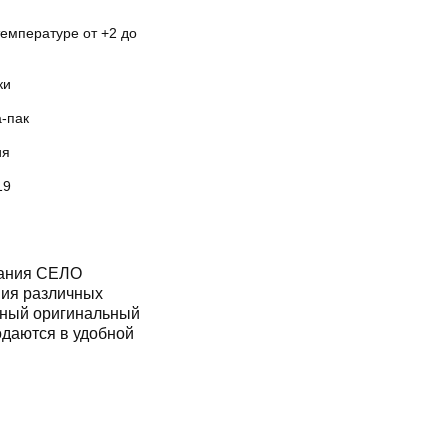
температуре от +2 до
ки
а-пак
ия
19
вания СЕЛО
ия различных
жный оригинальный
одаются в удобной