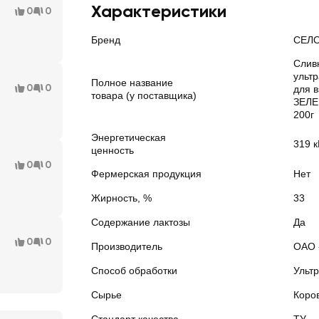
Характеристики
0
0
Бренд
СЕЛО
Слив
ульт
Полное название
0
0
для 
товара (у поставщика)
ЗЕЛЕ
200г
Энергетическая
319 к
ценность
0
0
Фермерская продукция
Нет
Жирность, %
33
Содержание лактозы
Да
0
0
Производитель
ОАО 
Способ обработки
Ульт
Сырье
Коро