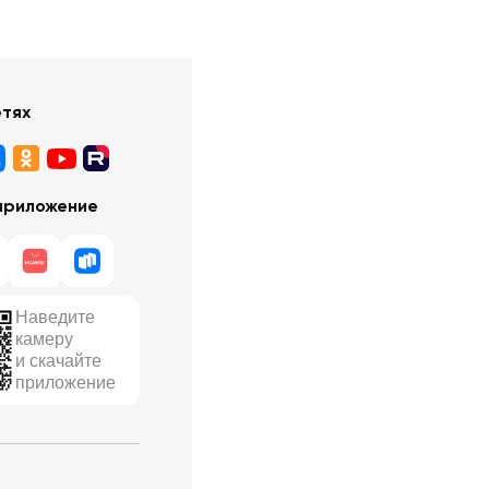
етях
приложение
Наведите
камеру
и скачайте
приложение