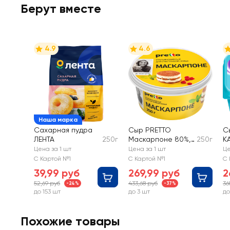
Берут вместе
4.9
4.6
Наша марка
Сахарная пудра
Сыр PRETTO
С
ЛЕНТА
250г
Маскарпоне 80%,
250г
КА
без змж
C
Цена за 1 шт
Цена за 1 шт
Це
С
С Картой №1
С Картой №1
С 
бе
39,99 руб
269,99 руб
2
52,69 руб
433,68 руб
36
-24%
-37%
до 153 шт
до 3 шт
до
Похожие товары