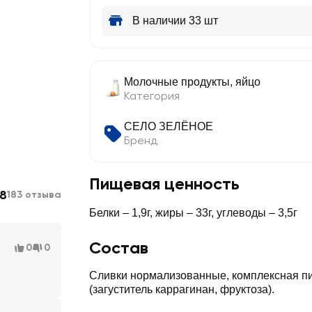
В наличии 33 шт
Молочные продукты, яйцо
Категория
СЕЛО ЗЕЛЁНОЕ
Бренд
Пищевая ценность
.8
183 отзыва
Белки – 1,9г, жиры – 33г, углеводы – 3,5г
Состав
0
0
Сливки нормализованные, комплексная п
(загуститель каррагинан, фруктоза).