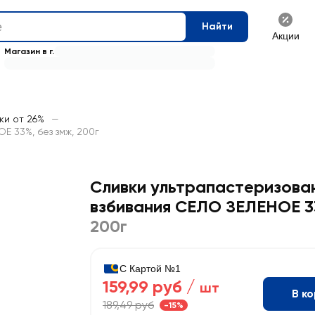
Найти
Акции
Магазин в г.
ки от 26%
—
Е 33%, без змж, 200г
Сливки ультрапастеризова
взбивания СЕЛО ЗЕЛЕНОЕ 3
200г
С Картой №1
159,99 руб /
шт
В к
189,49 руб
-15%