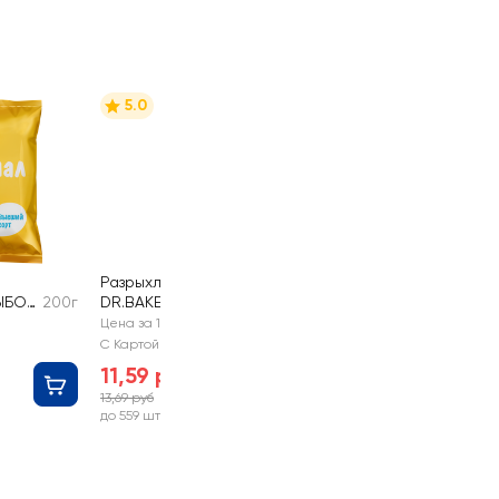
5.0
Разрыхлитель теста
ВЫБОР
200г
DR.BAKERS
10г
Цена за 1 шт
С Картой №1
11,59 руб
13,69 руб
-15%
до 559 шт