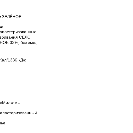
 ЗЕЛЁНОЕ
ки
рапастеризованные
взбивания СЕЛО
НОЕ 33%, без змж,
Кал/1336 кДж
«Милком»
рапастеризованный
вье