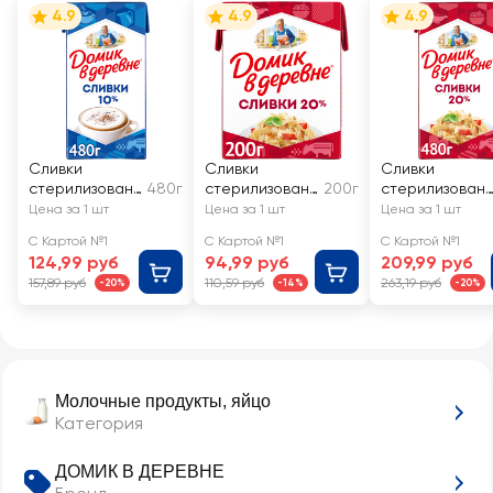
4.9
4.9
4.9
Сливки
Сливки
Сливки
стерилизованн
480г
стерилизованн
200г
стерилизован
ые ДОМИК В
ые ДОМИК В
ые ДОМИК В
Цена за 1 шт
Цена за 1 шт
Цена за 1 шт
ДЕРЕВНЕ 10%,
ДЕРЕВНЕ 20%,
ДЕРЕВНЕ 20%,
С Картой №1
С Картой №1
С Картой №1
без змж
без змж
без змж
124,99 руб
94,99 руб
209,99 руб
157,89 руб
110,59 руб
263,19 руб
-20%
-14%
-20%
Молочные продукты, яйцо
Категория
ДОМИК В ДЕРЕВНЕ