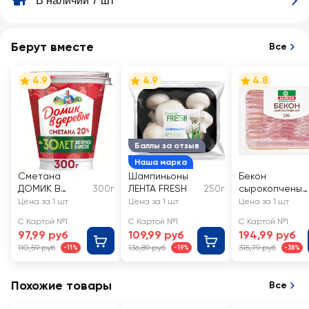
В наличии 7 шт
Берут вместе
Все
4.9
4.9
4.8
Баллы за отзыв
Наша марка
Сметана
Шампиньоны
Бекон
ДОМИК В
300г
ЛЕНТА FRESH
250г
сырокопченый
ДЕРЕВНЕ 20%,
ВЕЛКОМ,
Цена за 1 шт
Цена за 1 шт
Цена за 1 шт
без змж
нарезка
С Картой №1
С Картой №1
С Картой №1
97,99 руб
109,99 руб
194,99 руб
110,59 руб
136,89 руб
315,79 руб
-11%
-19%
-38%
Похожие товары
Все